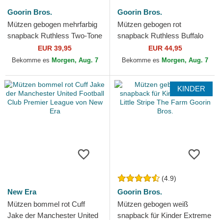
Goorin Bros.
Goorin Bros.
Mützen gebogen mehrfarbig
Mützen gebogen rot
snapback Ruthless Two-Tone
snapback Ruthless Buffalo
Buffalo Sport The Farm
Suede The Farm Goorin
EUR 39,95
EUR 44,95
Goorin Bros.
Bros.
Bekomme es
Morgen, Aug. 7
Bekomme es
Morgen, Aug. 7
KINDER
(4.9)
New Era
Goorin Bros.
Mützen bommel rot Cuff
Mützen gebogen weiß
Jake der Manchester United
snapback für Kinder Extreme