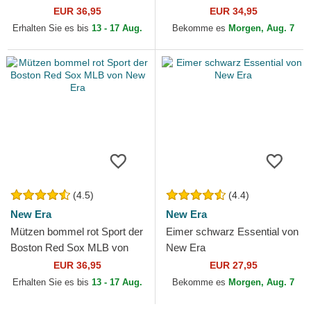
Football Club Premier League
Little Stripe The Farm Goorin
EUR 36,95
EUR 34,95
von New Era
Bros.
Erhalten Sie es bis
13 - 17 Aug.
Bekomme es
Morgen, Aug. 7
(4.5)
(4.4)
New Era
New Era
Mützen bommel rot Sport der
Eimer schwarz Essential von
Boston Red Sox MLB von
New Era
New Era
EUR 36,95
EUR 27,95
Erhalten Sie es bis
13 - 17 Aug.
Bekomme es
Morgen, Aug. 7