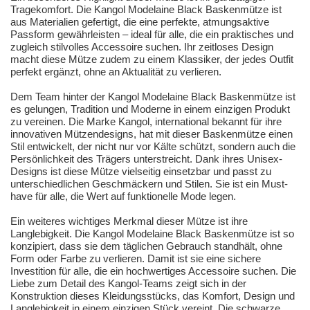
Tragekomfort. Die Kangol Modelaine Black Baskenmütze ist
aus Materialien gefertigt, die eine perfekte, atmungsaktive
Passform gewährleisten – ideal für alle, die ein praktisches und
zugleich stilvolles Accessoire suchen. Ihr zeitloses Design
macht diese Mütze zudem zu einem Klassiker, der jedes Outfit
perfekt ergänzt, ohne an Aktualität zu verlieren.
Dem Team hinter der Kangol Modelaine Black Baskenmütze ist
es gelungen, Tradition und Moderne in einem einzigen Produkt
zu vereinen. Die Marke Kangol, international bekannt für ihre
innovativen Mützendesigns, hat mit dieser Baskenmütze einen
Stil entwickelt, der nicht nur vor Kälte schützt, sondern auch die
Persönlichkeit des Trägers unterstreicht. Dank ihres Unisex-
Designs ist diese Mütze vielseitig einsetzbar und passt zu
unterschiedlichen Geschmäckern und Stilen. Sie ist ein Must-
have für alle, die Wert auf funktionelle Mode legen.
Ein weiteres wichtiges Merkmal dieser Mütze ist ihre
Langlebigkeit. Die Kangol Modelaine Black Baskenmütze ist so
konzipiert, dass sie dem täglichen Gebrauch standhält, ohne
Form oder Farbe zu verlieren. Damit ist sie eine sichere
Investition für alle, die ein hochwertiges Accessoire suchen. Die
Liebe zum Detail des Kangol-Teams zeigt sich in der
Konstruktion dieses Kleidungsstücks, das Komfort, Design und
Langlebigkeit in einem einzigen Stück vereint. Die schwarze