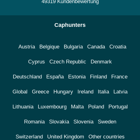
49319 Kundenbewertung
Caphunters
Austria
Belgique
Bulgaria
Canada
Croatia
Cyprus
Czech Republic
Denmark
Deutschland
España
Estonia
Finland
France
Global
Greece
Hungary
Ireland
Italia
Latvia
Lithuania
Luxembourg
Malta
Poland
Portugal
Romania
Slovakia
Slovenia
Sweden
Switzerland
United Kingdom
Other countries