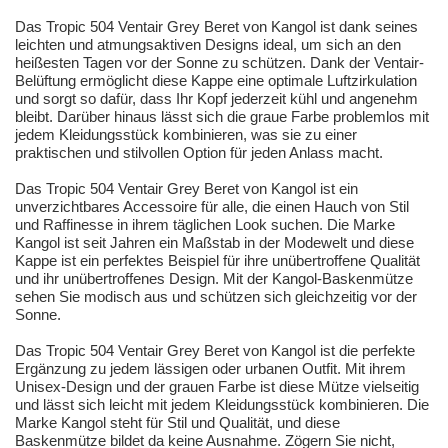
Das Tropic 504 Ventair Grey Beret von Kangol ist dank seines
leichten und atmungsaktiven Designs ideal, um sich an den
heißesten Tagen vor der Sonne zu schützen. Dank der Ventair-
Belüftung ermöglicht diese Kappe eine optimale Luftzirkulation
und sorgt so dafür, dass Ihr Kopf jederzeit kühl und angenehm
bleibt. Darüber hinaus lässt sich die graue Farbe problemlos mit
jedem Kleidungsstück kombinieren, was sie zu einer
praktischen und stilvollen Option für jeden Anlass macht.
Das Tropic 504 Ventair Grey Beret von Kangol ist ein
unverzichtbares Accessoire für alle, die einen Hauch von Stil
und Raffinesse in ihrem täglichen Look suchen. Die Marke
Kangol ist seit Jahren ein Maßstab in der Modewelt und diese
Kappe ist ein perfektes Beispiel für ihre unübertroffene Qualität
und ihr unübertroffenes Design. Mit der Kangol-Baskenmütze
sehen Sie modisch aus und schützen sich gleichzeitig vor der
Sonne.
Das Tropic 504 Ventair Grey Beret von Kangol ist die perfekte
Ergänzung zu jedem lässigen oder urbanen Outfit. Mit ihrem
Unisex-Design und der grauen Farbe ist diese Mütze vielseitig
und lässt sich leicht mit jedem Kleidungsstück kombinieren. Die
Marke Kangol steht für Stil und Qualität, und diese
Baskenmütze bildet da keine Ausnahme. Zögern Sie nicht,