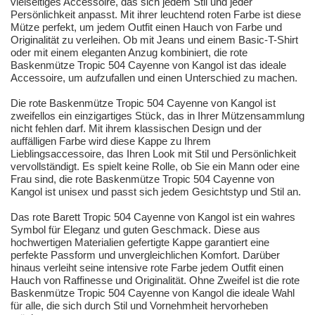
vielseitiges Accessoire, das sich jedem Stil und jeder
Persönlichkeit anpasst. Mit ihrer leuchtend roten Farbe ist diese
Mütze perfekt, um jedem Outfit einen Hauch von Farbe und
Originalität zu verleihen. Ob mit Jeans und einem Basic-T-Shirt
oder mit einem eleganten Anzug kombiniert, die rote
Baskenmütze Tropic 504 Cayenne von Kangol ist das ideale
Accessoire, um aufzufallen und einen Unterschied zu machen.
Die rote Baskenmütze Tropic 504 Cayenne von Kangol ist
zweifellos ein einzigartiges Stück, das in Ihrer Mützensammlung
nicht fehlen darf. Mit ihrem klassischen Design und der
auffälligen Farbe wird diese Kappe zu Ihrem
Lieblingsaccessoire, das Ihren Look mit Stil und Persönlichkeit
vervollständigt. Es spielt keine Rolle, ob Sie ein Mann oder eine
Frau sind, die rote Baskenmütze Tropic 504 Cayenne von
Kangol ist unisex und passt sich jedem Gesichtstyp und Stil an.
Das rote Barett Tropic 504 Cayenne von Kangol ist ein wahres
Symbol für Eleganz und guten Geschmack. Diese aus
hochwertigen Materialien gefertigte Kappe garantiert eine
perfekte Passform und unvergleichlichen Komfort. Darüber
hinaus verleiht seine intensive rote Farbe jedem Outfit einen
Hauch von Raffinesse und Originalität. Ohne Zweifel ist die rote
Baskenmütze Tropic 504 Cayenne von Kangol die ideale Wahl
für alle, die sich durch Stil und Vornehmheit hervorheben