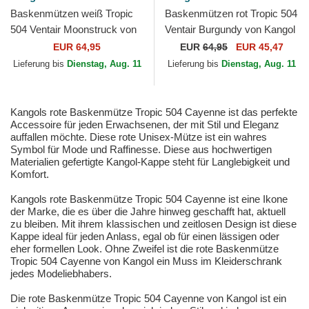
Baskenmützen weiß Tropic
Baskenmützen rot Tropic 504
504 Ventair Moonstruck von
Ventair Burgundy von Kangol
Kangol
EUR 64,95
EUR
64,95
EUR 45,47
Lieferung bis
Dienstag, Aug. 11
Lieferung bis
Dienstag, Aug. 11
Kangols rote Baskenmütze Tropic 504 Cayenne ist das perfekte
Accessoire für jeden Erwachsenen, der mit Stil und Eleganz
auffallen möchte. Diese rote Unisex-Mütze ist ein wahres
Symbol für Mode und Raffinesse. Diese aus hochwertigen
Materialien gefertigte Kangol-Kappe steht für Langlebigkeit und
Komfort.
Kangols rote Baskenmütze Tropic 504 Cayenne ist eine Ikone
der Marke, die es über die Jahre hinweg geschafft hat, aktuell
zu bleiben. Mit ihrem klassischen und zeitlosen Design ist diese
Kappe ideal für jeden Anlass, egal ob für einen lässigen oder
eher formellen Look. Ohne Zweifel ist die rote Baskenmütze
Tropic 504 Cayenne von Kangol ein Muss im Kleiderschrank
jedes Modeliebhabers.
Die rote Baskenmütze Tropic 504 Cayenne von Kangol ist ein