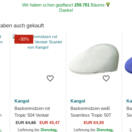
Wir haben schon gepflanzt
259.781
Bäume
Danke!
 haben auch gekauft
-30%
Kangol
Kangol
Ka
Baskenmützen rot
Baskenmützen weiß
Ba
n
Tropic 504 Ventair
Seamless Tropic 507
Se
Scarlet von Kangol
Moonstruck von Kangol
St
EUR
64,95
EUR 45,47
EUR 64,95
g,
Lieferung bis
Dienstag,
Lieferung bis
Dienstag,
L