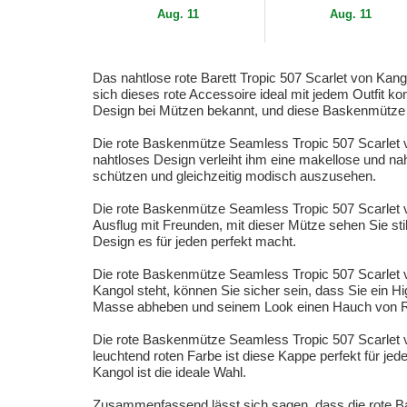
Aug. 11
Aug. 11
Das nahtlose rote Barett Tropic 507 Scarlet von Kang
sich dieses rote Accessoire ideal mit jedem Outfit ko
Design bei Mützen bekannt, und diese Baskenmütze 
Die rote Baskenmütze Seamless Tropic 507 Scarlet von
nahtloses Design verleiht ihm eine makellose und na
schützen und gleichzeitig modisch auszusehen.
Die rote Baskenmütze Seamless Tropic 507 Scarlet vo
Ausflug mit Freunden, mit dieser Mütze sehen Sie sti
Design es für jeden perfekt macht.
Die rote Baskenmütze Seamless Tropic 507 Scarlet von
Kangol steht, können Sie sicher sein, dass Sie ein H
Masse abheben und seinem Look einen Hauch von Ra
Die rote Baskenmütze Seamless Tropic 507 Scarlet v
leuchtend roten Farbe ist diese Kappe perfekt für 
Kangol ist die ideale Wahl.
Zusammenfassend lässt sich sagen, dass die rote Bas