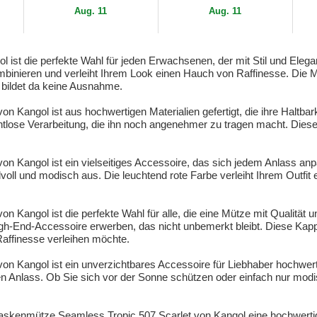
Aug. 11
Aug. 11
ol ist die perfekte Wahl für jeden Erwachsenen, der mit Stil und Eleg
mbinieren und verleiht Ihrem Look einen Hauch von Raffinesse. Die Mar
bildet da keine Ausnahme.
 Kangol ist aus hochwertigen Materialien gefertigt, die ihre Haltbark
htlose Verarbeitung, die ihn noch angenehmer zu tragen macht. Diese
n Kangol ist ein vielseitiges Accessoire, das sich jedem Anlass anp
lvoll und modisch aus. Die leuchtend rote Farbe verleiht Ihrem Outf
 Kangol ist die perfekte Wahl für alle, die eine Mütze mit Qualität 
igh-End-Accessoire erwerben, das nicht unbemerkt bleibt. Diese Kapp
ffinesse verleihen möchte.
on Kangol ist ein unverzichtbares Accessoire für Liebhaber hochwer
jeden Anlass. Ob Sie sich vor der Sonne schützen oder einfach nur 
kenmütze Seamless Tropic 507 Scarlet von Kangol eine hochwertige un