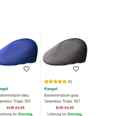
(5)
ngol
Kangol
skenmützen blau
Baskenmützen grau
amless Tropic 507
Seamless Tropic 507
arry Blue von Kangol
Charcoal von Kangol
EUR 64,95
EUR 64,95
ieferung bis
Dienstag,
Lieferung bis
Dienstag,