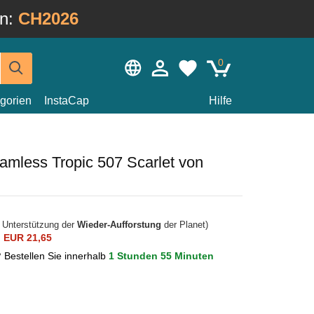
in:
CH2026
0
gorien
InstaCap
Hilfe
mless Tropic 507 Scarlet von
r Unterstützung der
Wieder-Aufforstung
der Planet)
n
EUR 21,65
?
Bestellen Sie innerhalb
1 Stunden 55 Minuten