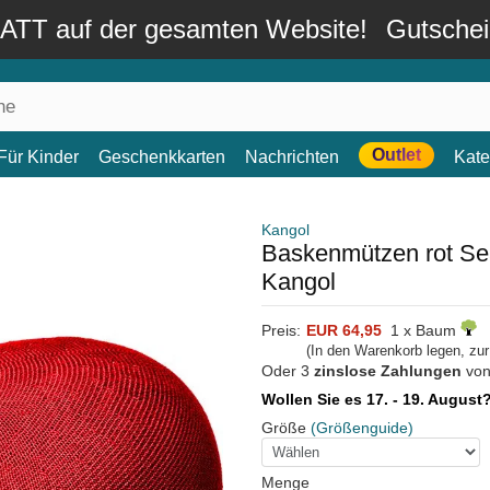
TT auf der gesamten Website!
Gutsche
Outlet
Für Kinder
Geschenkkarten
Nachrichten
Kate
Kangol
Baskenmützen rot Sea
Kangol
Preis:
EUR 64,95
1 x Baum
(In den Warenkorb legen, zu
Oder 3
zinslose Zahlungen
vo
Wollen Sie es 17. - 19. August
Größe
(Größenguide)
Menge