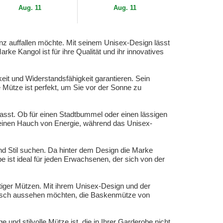
Aug. 11
Aug. 11
anz auffallen möchte. Mit seinem Unisex-Design lässt
ke Kangol ist für ihre Qualität und ihr innovatives
eit und Widerstandsfähigkeit garantieren. Sein
 Mütze ist perfekt, um Sie vor der Sonne zu
asst. Ob für einen Stadtbummel oder einen lässigen
it einen Hauch von Energie, während das Unisex-
und Stil suchen. Da hinter dem Design die Marke
e ist ideal für jeden Erwachsenen, der sich von der
tiger Mützen. Mit ihrem Unisex-Design und der
modisch aussehen möchten, die Baskenmütze von
d stilvolle Mütze ist, die in Ihrer Garderobe nicht