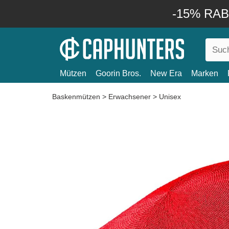
-15% RABA
Mützen
Goorin Bros.
New Era
Marken
Baskenmützen
>
Erwachsener
>
Unisex