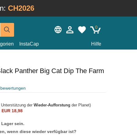
in:
CH2026
0
gorien
InstaCap
Hilfe
ack Panther Big Cat Dip The Farm
nbewertungen
r Unterstützung der
Wieder-Aufforstung
der Planet)
n
EUR 18,98
f Lager sein.
en, wenn diese wieder verfügbar ist?