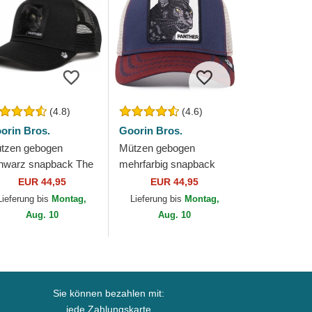
(4.8)
(4.6)
orin Bros.
Goorin Bros.
tzen gebogen
Mützen gebogen
hwarz snapback The
mehrfarbig snapback
ack Panther Core
The Panther The Farm
EUR 44,95
EUR 44,95
mbo The Farm
Goorin Bros.
Lieferung bis
Montag,
Lieferung bis
Montag,
orin Bros.
Aug. 10
Aug. 10
Sie können bezahlen mit:
jede Zahlungskarte