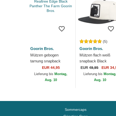
(5)
Goorin Bros.
Goorin Bros.
Mützen gebogen
Mützen flach weiß
tarnung snapback
snapback Black
Realtree Edge Black
Panther Stealth Explo
EUR 44,95
EUR
49,95
EUR 34,
Panther The Farm
The Farm Flats The
Lieferung bis
Montag,
Lieferung bis
Montag
Goorin Bros.
Farm Goorin Bros.
Aug. 10
Aug. 10
Sommercaps