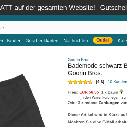
TT auf der gesamten Website!
Gutsche
Outlet
Für Kinder
Geschenkkarten
Nachrichten
Kate
Goorin Bros.
Bademode schwarz Bl
Goorin Bros.
(4.6)
10 Kunde
Preis:
EUR 56,95
1 x Baum
(In den Warenkorb legen, zu
Oder 3
zinslose Zahlungen
vo
Dieser Artikel wird in Kürze au
Möchten Sie eine E-Mail erhalt