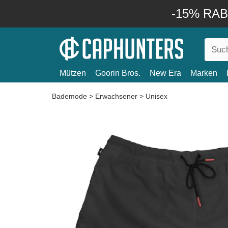
-15% RABA
Mützen
Goorin Bros.
New Era
Marken
Bademode
>
Erwachsener
>
Unisex