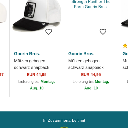
Goorin Bros.
Goorin Bros.
Go
Mützen gebogen
Mützen gebogen
Mü
schwarz snapback
schwarz snapback
sc
rer
Microsuede Black
Strength Panther The
Bl
97
EUR 44,95
EUR 44,95
Panther The Farm
Farm Goorin Bros.
Co
,
Lieferung bis
Montag,
Lieferung bis
Montag,
Goorin Bros.
Go
Aug. 10
Aug. 10
In Zusammenarbeit mit