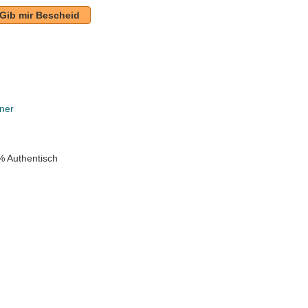
Gib mir Bescheid
ner
% Authentisch