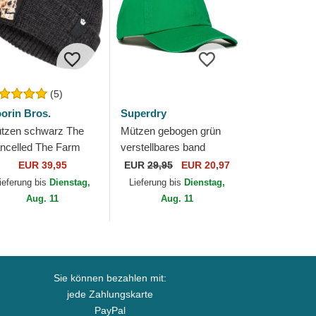
(5)
orin Bros.
Superdry
tzen schwarz The
Mützen gebogen grün
ncelled The Farm
verstellbares band
orin Bros.
Vintage Embroidered
EUR 39,95
EUR
29,95
EUR 20,97
Drop Kick Green von
ieferung bis
Dienstag,
Lieferung bis
Dienstag,
Superdry
Aug. 11
Aug. 11
Sie können bezahlen mit:
jede Zahlungskarte
PayPal