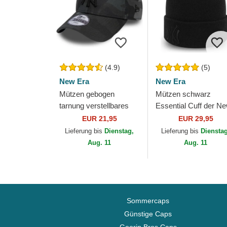
(4.9)
(5)
New Era
New Era
Mützen gebogen
Mützen schwarz
tarnung verstellbares
Essential Cuff der N
band für Kinder
York Yankees MLB v
EUR 21,95
EUR 29,95
9FORTY League
New Era
Lieferung bis
Dienstag,
Lieferung bis
Diensta
Essential der New York
Aug. 11
Aug. 11
Yankees...
Sommercaps
Günstige Caps