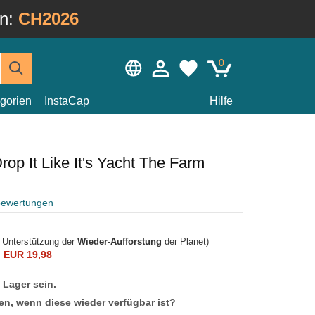
in:
CH2026
0
gorien
InstaCap
Hilfe
p It Like It's Yacht The Farm
bewertungen
r Unterstützung der
Wieder-Aufforstung
der Planet)
n
EUR 19,98
f Lager sein.
en, wenn diese wieder verfügbar ist?