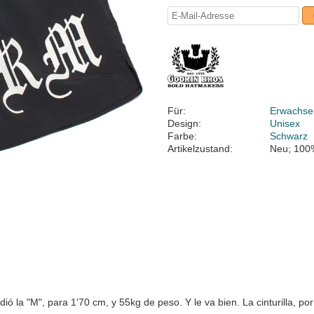
Für:
Erwachse
Design:
Unisex
Farbe:
Schwarz
Artikelzustand:
Neu; 100
dió la "M", para 1'70 cm, y 55kg de peso. Y le va bien. La cinturilla, po