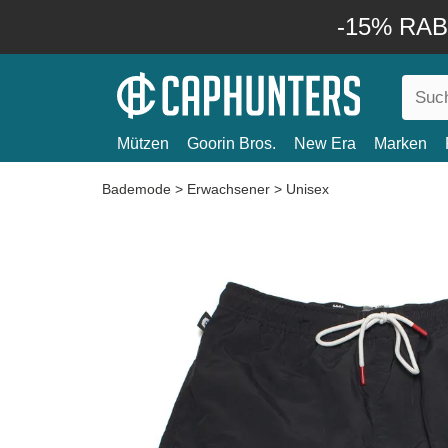
-15% RABA
Mützen
Goorin Bros.
New Era
Marken
Bademode
>
Erwachsener
>
Unisex