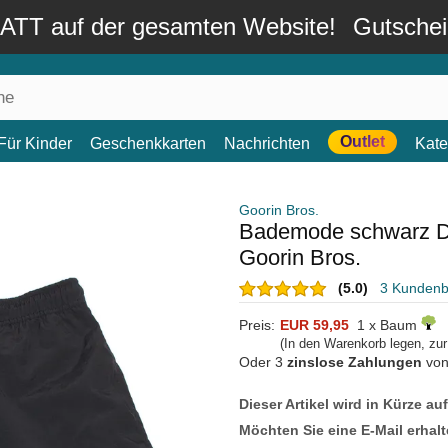
TT auf der gesamten Website!
Gutsche
Outlet
Für Kinder
Geschenkkarten
Nachrichten
Kate
Goorin Bros.
Bademode schwarz Dro
Goorin Bros.
(5.0)
3 Kunden
Preis:
EUR 59,95
1 x Baum
(In den Warenkorb legen, zu
Oder 3
zinslose Zahlungen
vo
Dieser Artikel wird in Kürze au
Möchten Sie eine E-Mail erhalt