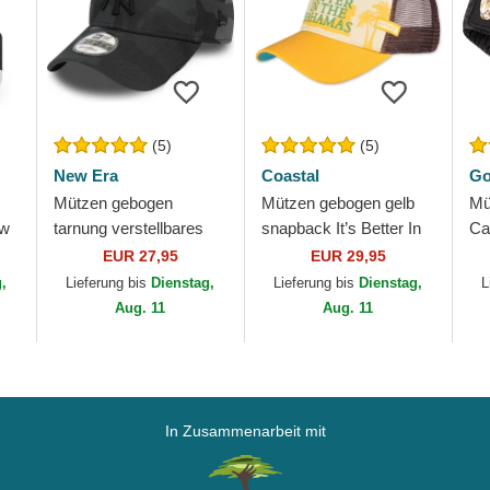
(5)
(5)
New Era
Coastal
Go
Mützen gebogen
Mützen gebogen gelb
Mü
ew
tarnung verstellbares
snapback It’s Better In
Ca
on
band 9FORTY League
The Bahamas HFT von
Go
EUR 27,95
EUR 29,95
Essential der New York
Coastal
g,
Lieferung bis
Dienstag,
Lieferung bis
Dienstag,
L
Yankees MLB von...
Aug. 11
Aug. 11
In Zusammenarbeit mit