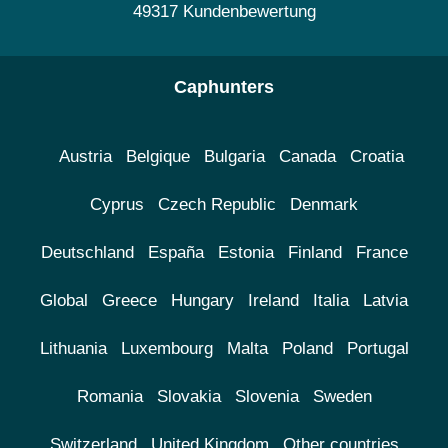
49317 Kundenbewertung
Caphunters
Austria
Belgique
Bulgaria
Canada
Croatia
Cyprus
Czech Republic
Denmark
Deutschland
España
Estonia
Finland
France
Global
Greece
Hungary
Ireland
Italia
Latvia
Lithuania
Luxembourg
Malta
Poland
Portugal
Romania
Slovakia
Slovenia
Sweden
Switzerland
United Kingdom
Other countries