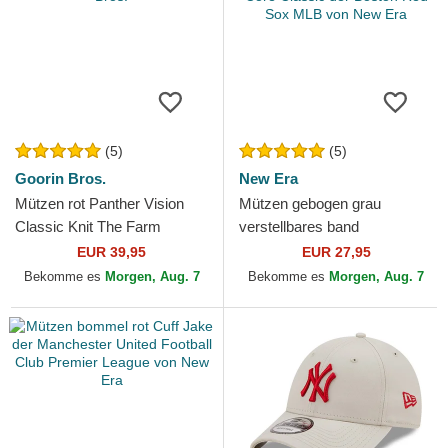
(5)
(5)
Goorin Bros.
New Era
Mützen rot Panther Vision
Mützen gebogen grau
Classic Knit The Farm
verstellbares band
Goorin Bros.
9TWENTY Core Classic der
EUR 39,95
EUR 27,95
Boston Red Sox MLB von
Bekomme es
Morgen, Aug. 7
Bekomme es
Morgen, Aug. 7
New Era