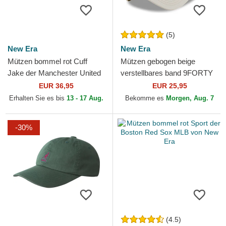
(5)
New Era
New Era
Mützen bommel rot Cuff
Mützen gebogen beige
Jake der Manchester United
verstellbares band 9FORTY
Football Club Premier League
League Essential der New
EUR 36,95
EUR 25,95
von New Era
York Yankees MLB von New
Erhalten Sie es bis
13 - 17 Aug.
Bekomme es
Morgen, Aug. 7
Era
-30%
(4.5)