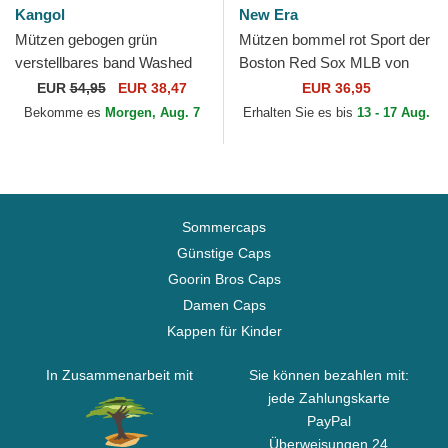
Kangol
New Era
Mützen gebogen grün
Mützen bommel rot Sport der
verstellbares band Washed
Boston Red Sox MLB von
Baseball Algae von Kangol
New Era
EUR
54,95
EUR 38,47
EUR 36,95
Bekomme es
Morgen, Aug. 7
Erhalten Sie es bis
13 - 17 Aug.
Sommercaps
Günstige Caps
Goorin Bros Caps
Damen Caps
Kappen für Kinder
In Zusammenarbeit mit
Sie können bezahlen mit:
jede Zahlungskarte
PayPal
Überweisungen 24