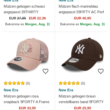
New Era
New Era
Mützen gebogen schwarz
Mützen flach marineblau
angepasst 39THIRTY
angepasst 59FIFTY AC Perf
Classic der New York
der New York Yankees MLB
EUR
27,95
EUR 22,36
EUR 40,95
Yankees MLB von New Era
von New Era
Bekomme es
Morgen, Aug. 11
Bekomme es
Morgen, Aug. 11
(5)
(5)
New Era
New Era
Mützen gebogen rosa
Mützen gebogen braun
snapback 9FORTY A Frame
verstellbares band 9FORTY
Floral der New York Yankees
League Essential der New
EUR 33,95
EUR 25,95