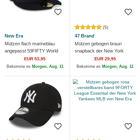
(5)
New Era
47 Brand
Mützen flach marineblau
Mützen gebogen braun
angepasst 59FIFTY World
snapback der New York
Series 2009 Side Patch der
Yankees MLB von 47 Brand
EUR 53,95
EUR 29,95
New York Yankees MLB...
Bekomme es
Morgen, Aug. 11
Bekomme es
Morgen, Aug. 11