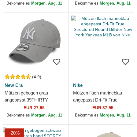
Yankees MLB von New Era
Bekomme es
Morgen, Aug. 11
Bekomme es
Morgen, Aug. 11
(4.9)
New Era
Nike
Mützen gebogen grau
Mützen flach marineblau
angepasst 39THIRTY
angepasst Dri-Fit True
Classic der New York
Structured Round Bill der
EUR 27,95
EUR 37,95
Yankees MLB von New Era
New York Yankees MLB
Bekomme es
Morgen, Aug. 11
Bekomme es
Morgen, Aug. 11
von...
-20%