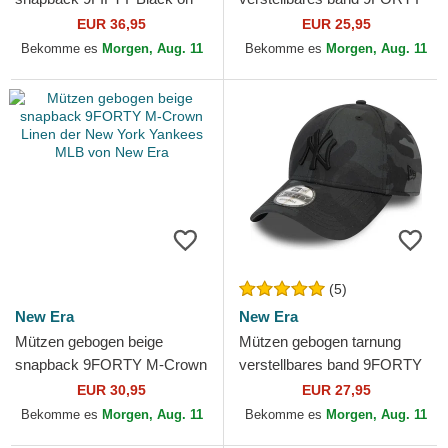
Black der New York Yankees
Essential der New York
EUR 36,95
EUR 25,95
MLB von New Era
Yankees MLB von New Era
Bekomme es
Morgen, Aug. 11
Bekomme es
Morgen, Aug. 11
(5)
New Era
New Era
Mützen gebogen beige
Mützen gebogen tarnung
snapback 9FORTY M-Crown
verstellbares band 9FORTY
Linen der New York Yankees
League Essential der New
EUR 30,95
EUR 27,95
MLB von New Era
York Yankees MLB von...
Bekomme es
Morgen, Aug. 11
Bekomme es
Morgen, Aug. 11