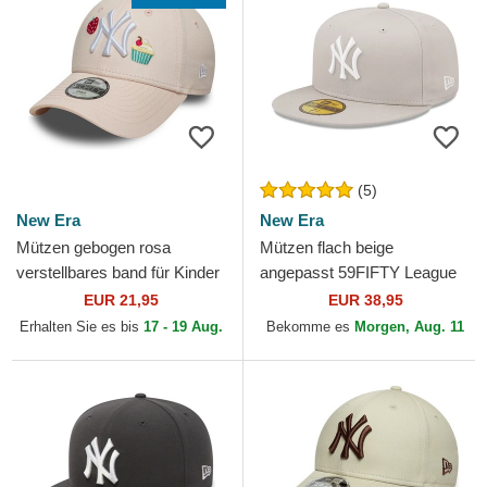
(5)
New Era
New Era
Mützen gebogen rosa
Mützen flach beige
verstellbares band für Kinder
angepasst 59FIFTY League
9FORTY Food Icon Cupcake
Essential der New York
EUR 21,95
EUR 38,95
der New York Yankees...
Yankees MLB von New Era
Erhalten Sie es bis
17 - 19 Aug.
Bekomme es
Morgen, Aug. 11