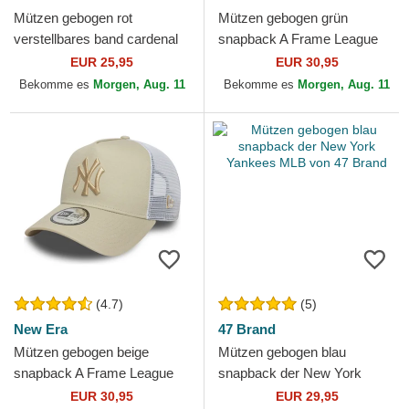
Mützen gebogen rot
Mützen gebogen grün
verstellbares band cardenal
snapback A Frame League
9FORTY Essential der New
Essential der New York
EUR 25,95
EUR 30,95
York Yankees MLB von New
Yankees MLB von New Era
Bekomme es
Morgen, Aug. 11
Bekomme es
Morgen, Aug. 11
Era
(4.7)
(5)
New Era
47 Brand
Mützen gebogen beige
Mützen gebogen blau
snapback A Frame League
snapback der New York
Essential der New York
Yankees MLB von 47 Brand
EUR 30,95
EUR 29,95