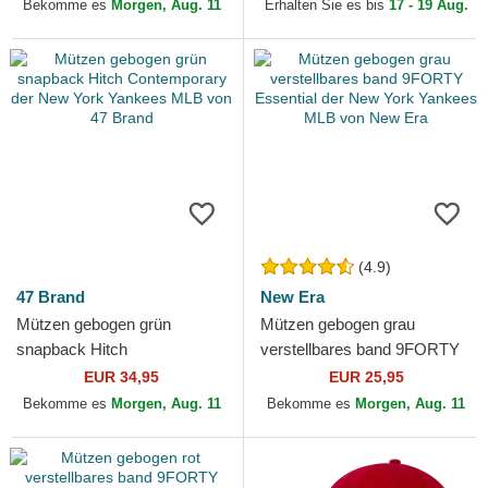
York Yankees MLB von New
New Era
Bekomme es
Morgen, Aug. 11
Erhalten Sie es bis
17 - 19 Aug.
Era
(4.9)
47 Brand
New Era
Mützen gebogen grün
Mützen gebogen grau
snapback Hitch
verstellbares band 9FORTY
Contemporary der New York
Essential der New York
EUR 34,95
EUR 25,95
Yankees MLB von 47 Brand
Yankees MLB von New Era
Bekomme es
Morgen, Aug. 11
Bekomme es
Morgen, Aug. 11