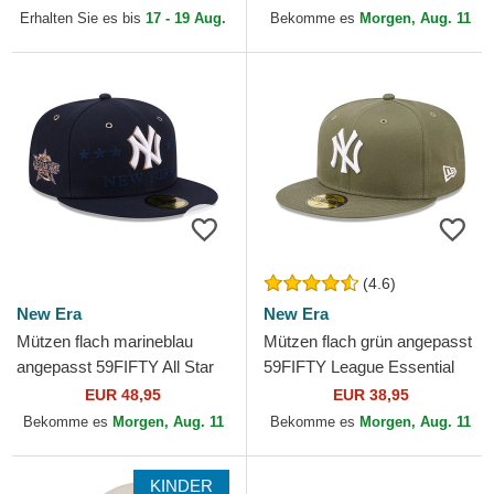
MLB von New Era
York Yankees MLB von New
Erhalten Sie es bis
17 - 19 Aug.
Bekomme es
Morgen, Aug. 11
Era
(4.6)
New Era
New Era
Mützen flach marineblau
Mützen flach grün angepasst
angepasst 59FIFTY All Star
59FIFTY League Essential
Game der New York
der New York Yankees MLB
EUR 48,95
EUR 38,95
Yankees MLB von New Era
von New Era
Bekomme es
Morgen, Aug. 11
Bekomme es
Morgen, Aug. 11
KINDER