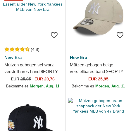
(4.8)
New Era
New Era
Mützen gebogen schwarz
Mützen gebogen beige
verstellbares band 9FORTY
verstellbares band 9FORTY
Essential der New York
League Essential der New
EUR
25,95
EUR 20,76
EUR 25,95
Yankees MLB von New Era
York Yankees MLB von New
Bekomme es
Morgen, Aug. 11
Bekomme es
Morgen, Aug. 11
Era