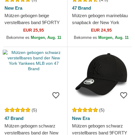
New Era
47 Brand
Mützen gebogen beige
Mützen gebogen marineblau
verstellbares band 9FORTY
snapback der New York
League Essential der New
Yankees MLB von 47 Brand
EUR 25,95
EUR 24,95
York Yankees MLB von New
Bekomme es
Morgen, Aug. 11
Bekomme es
Morgen, Aug. 11
Era
(5)
(5)
47 Brand
New Era
Mützen gebogen schwarz
Mützen gebogen schwarz
verstellbares band der New
verstellbares band 9FORTY