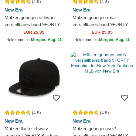
(4.9)
(4.4)
New Era
New Era
Mützen gebogen schwarz
Mützen gebogen rosa
verstellbares band 9FORTY
verstellbares band 9FORTY
Essential der New York
League Essential der New
EUR 25,95
EUR 25,95
Yankees MLB von New Era
York Yankees MLB von New
Bekomme es
Morgen, Aug. 11
Bekomme es
Morgen, Aug. 11
Era
(4.9)
(4.9)
New Era
New Era
Mützen flach schwarz
Mützen gebogen weiß
snapback 9FIFTY Black on
verstellbares band 9FORTY