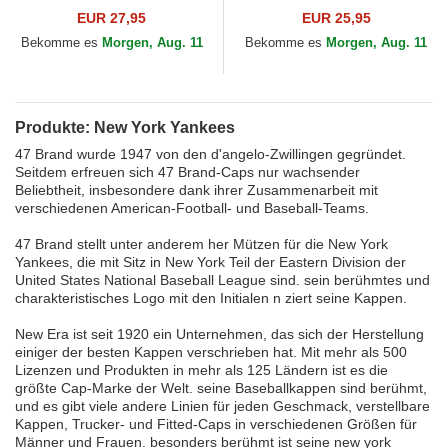
York Yankees MLB von 47
Essential der New York
EUR 27,95
EUR 25,95
Brand
Yankees MLB von New Era
Bekomme es
Morgen, Aug. 11
Bekomme es
Morgen, Aug. 11
Produkte: New York Yankees
47 Brand wurde 1947 von den d'angelo-Zwillingen gegründet.
Seitdem erfreuen sich 47 Brand-Caps nur wachsender
Beliebtheit, insbesondere dank ihrer Zusammenarbeit mit
verschiedenen American-Football- und Baseball-Teams.
47 Brand stellt unter anderem her Mützen für die New York
Yankees, die mit Sitz in New York Teil der Eastern Division der
United States National Baseball League sind. sein berühmtes und
charakteristisches Logo mit den Initialen n ziert seine Kappen.
New Era ist seit 1920 ein Unternehmen, das sich der Herstellung
einiger der besten Kappen verschrieben hat. Mit mehr als 500
Lizenzen und Produkten in mehr als 125 Ländern ist es die
größte Cap-Marke der Welt. seine Baseballkappen sind berühmt,
und es gibt viele andere Linien für jeden Geschmack, verstellbare
Kappen, Trucker- und Fitted-Caps in verschiedenen Größen für
Männer und Frauen. besonders berühmt ist seine new york