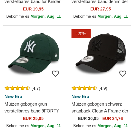
verstellbares band für Kinder
verstellbares band denim der
9FORTY Essential der New
New York Yankees MLB von
EUR 19,95
EUR 27,95
York Yankees MLB...
47 Brand
Bekomme es
Morgen, Aug. 11
Bekomme es
Morgen, Aug. 11
-20%
(4.7)
(4.9)
New Era
New Era
Mützen gebogen grün
Mützen gebogen schwarz
verstellbares band 9FORTY
snapback Clean A Frame der
League Essential der New
New York Yankees MLB von
EUR 25,95
EUR
30,95
EUR 24,76
York Yankees MLB von New
New Era
Bekomme es
Morgen, Aug. 11
Bekomme es
Morgen, Aug. 11
Era