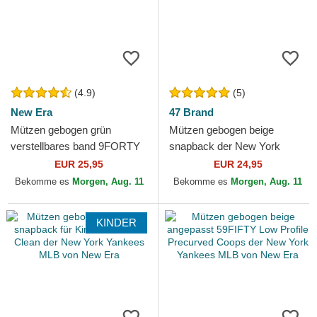
(4.9)
(5)
New Era
47 Brand
Mützen gebogen grün
Mützen gebogen beige
verstellbares band 9FORTY
snapback der New York
League Essential der New
Yankees MLB von 47 Brand
EUR 25,95
EUR 24,95
York Yankees MLB von New
Bekomme es
Morgen, Aug. 11
Bekomme es
Morgen, Aug. 11
Era
KINDER