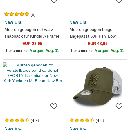
(5)
New Era
New Era
Mützen gebogen schwarz
Mützen gebogen beige
snapback für Kinder A Frame
angepasst 59FIFTY Low
Clean der New York Yankees
Profile Precurved Coops der
EUR 23,95
EUR 48,95
MLB von New Era
New York Yankees MLB
Bekomme es
Morgen, Aug. 11
Bekomme es
Morgen, Aug. 11
von...
(4.9)
(4.8)
New Era
New Era