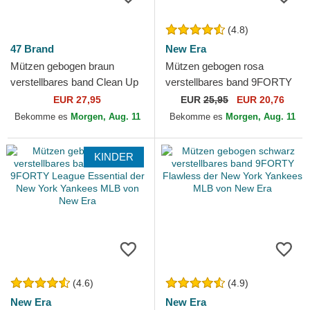
(4.8)
47 Brand
New Era
Mützen gebogen braun
Mützen gebogen rosa
verstellbares band Clean Up
verstellbares band 9FORTY
Base Runner Mini der New
Essential der New York
EUR 27,95
EUR
25,95
EUR 20,76
York Yankees MLB von 47...
Yankees MLB von New Era
Bekomme es
Morgen, Aug. 11
Bekomme es
Morgen, Aug. 11
KINDER
(4.6)
(4.9)
New Era
New Era