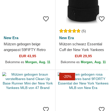
(5)
New Era
New Era
Mützen gebogen beige
Mützen schwarz Essential
angepasst 59FIFTY Retro
Cuff der New York Yankees
Crown Linen der New York
MLB von New Era
EUR 43,95
EUR 29,95
Yankees MLB von New Era
Bekomme es
Morgen, Aug. 11
Bekomme es
Morgen, Aug. 11
-20%