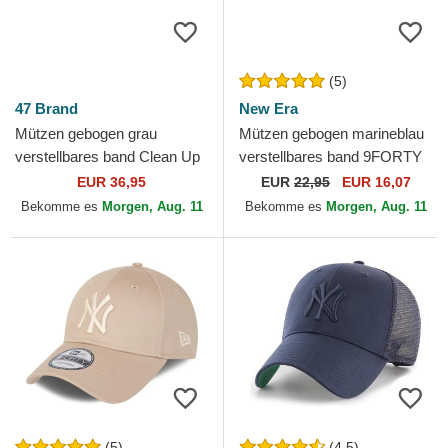
(5)
47 Brand
New Era
Mützen gebogen grau
Mützen gebogen marineblau
verstellbares band Clean Up
verstellbares band 9FORTY
Trailer der New York
Flawless der New York
EUR 36,95
EUR
22,95
EUR 16,07
Yankees MLB von 47 Brand
Yankees MLB von New Era
Bekomme es
Morgen, Aug. 11
Bekomme es
Morgen, Aug. 11
(5)
(4.5)