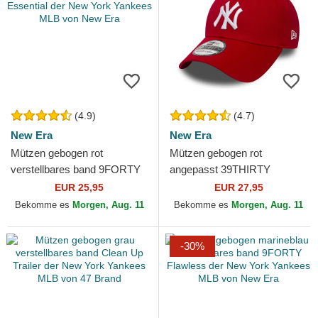
(4.9)
(4.7)
New Era
New Era
Mützen gebogen rot
Mützen gebogen rot
verstellbares band 9FORTY
angepasst 39THIRTY
Essential der New York
Classic der New York
EUR 25,95
EUR 27,95
Yankees MLB von New Era
Yankees MLB von New Era
Bekomme es
Morgen, Aug. 11
Bekomme es
Morgen, Aug. 11
-30%