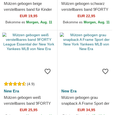
Mützen gebogen beige
Mützen gebogen schwarz
verstellbares band für Kinder
verstellbares band 9FORTY
9FORTY League Essential
Flawless der New York
EUR 19,95
EUR 22,95
der New York Yankees...
Yankees MLB von New Era
Bekomme es
Morgen, Aug. 11
Bekomme es
Morgen, Aug. 11
(4.9)
New Era
New Era
Mützen gebogen weiß
Mützen gebogen grau
verstellbares band 9FORTY
snapback A Frame Sport der
League Essential der New
New York Yankees MLB von
EUR 25,95
EUR 34,95