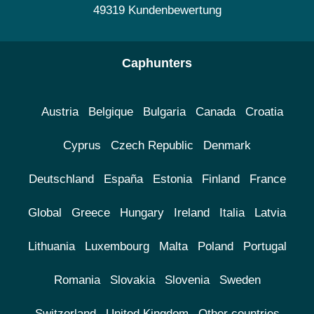
49319 Kundenbewertung
Caphunters
Austria
Belgique
Bulgaria
Canada
Croatia
Cyprus
Czech Republic
Denmark
Deutschland
España
Estonia
Finland
France
Global
Greece
Hungary
Ireland
Italia
Latvia
Lithuania
Luxembourg
Malta
Poland
Portugal
Romania
Slovakia
Slovenia
Sweden
Switzerland
United Kingdom
Other countries