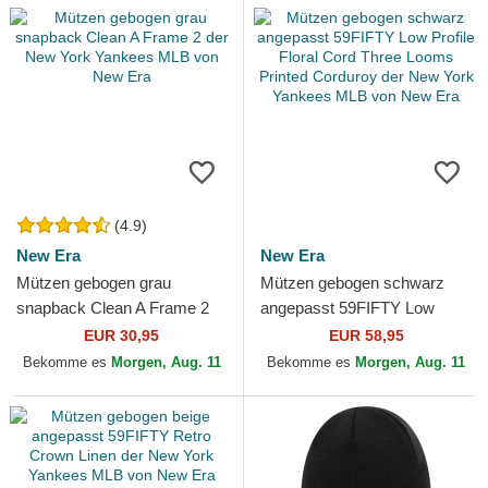
(4.9)
New Era
New Era
Mützen gebogen grau
Mützen gebogen schwarz
snapback Clean A Frame 2
angepasst 59FIFTY Low
der New York Yankees MLB
Profile Floral Cord Three
EUR 30,95
EUR 58,95
von New Era
Looms Printed Corduroy
Bekomme es
Morgen, Aug. 11
Bekomme es
Morgen, Aug. 11
der...