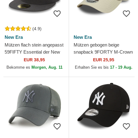
(4.9)
New Era
New Era
Mützen flach stein angepasst
Mützen gebogen beige
59FIFTY Essential der New
snapback 9FORTY M-Crown
York Yankees MLB von New
der New York Yankees MLB
EUR 38,95
EUR 25,95
Era
von New Era
Bekomme es
Morgen, Aug. 11
Erhalten Sie es bis
17 - 19 Aug.