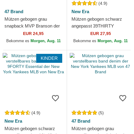
(4.9)
47 Brand
New Era
Mützen gebogen grau
Mützen gebogen schwarz
snapback MVP Branson der
angepasst 39THIRTY
New York Yankees MLB von
Classic der New York
EUR 24,95
EUR 27,95
47 Brand
Yankees MLB von New Era
Bekomme es
Morgen, Aug. 11
Bekomme es
Morgen, Aug. 11
KINDER
(4.9)
(5)
New Era
47 Brand
Mützen gebogen schwarz
Mützen gebogen grau