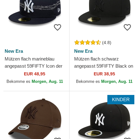
(4.8)
New Era
New Era
Mützen flach marineblau
Mützen flach schwarz
angepasst 59FIFTY Icon der
angepasst 59FIFTY Black on
New York Yankees MLB von
Black der New York Yankees
EUR 48,95
EUR 38,95
New Era
MLB von New Era
Bekomme es
Morgen, Aug. 11
Bekomme es
Morgen, Aug. 11
KINDER