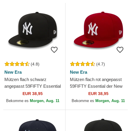
(4.8)
(4.7)
New Era
New Era
Mützen flach schwarz
Mützen flach rot angepasst
angepasst 59FIFTY Essential
59FIFTY Essential der New
der New York Yankees MLB
York Yankees MLB von New
EUR 38,95
EUR 38,95
von New Era
Era
Bekomme es
Morgen, Aug. 11
Bekomme es
Morgen, Aug. 11