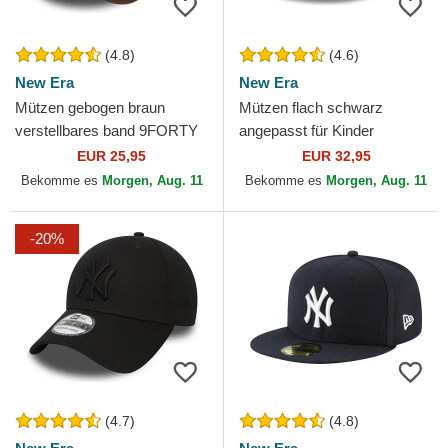
(4.8)
(4.6)
New Era
New Era
Mützen gebogen braun
Mützen flach schwarz
verstellbares band 9FORTY
angepasst für Kinder
League Essential der New
59FIFTY der New York
EUR 25,95
EUR 32,95
York Yankees MLB von New
Yankees MLB von New Era
Bekomme es
Morgen, Aug. 11
Bekomme es
Morgen, Aug. 11
Era
-20%
(4.7)
(4.8)