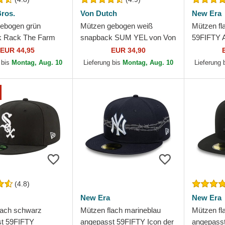
ros.
Von Dutch
New Era
ebogen grün
Mützen gebogen weiß
Mützen fl
k Rack The Farm
snapback SUM YEL von Von
59FIFTY A
ros.
Dutch
Game der
EUR 44,95
EUR 34,90
Dodgers 
 bis
Montag, Aug. 10
Lieferung bis
Montag, Aug. 10
Lieferung 
(4.8)
New Era
New Era
lach schwarz
Mützen flach marineblau
Mützen fl
t 59FIFTY
angepasst 59FIFTY Icon der
angepasst