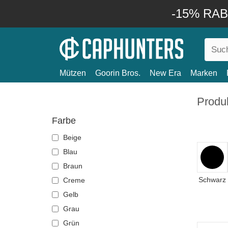
-15% RABA
Mützen
Goorin Bros.
New Era
Marken
Produ
Farbe
Beige
Blau
Braun
Schwarz
Creme
Gelb
Grau
Grün