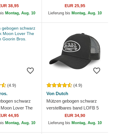
 New York
League Essential der New
EUR 38,95
EUR 25,95
MLB von New Era
York Yankees MLB von New
bis
Montag, Aug. 10
Lieferung bis
Montag, Aug. 10
Era
(4.9)
(4.9)
ros.
Von Dutch
ebogen schwarz
Mützen gebogen schwarz
 Moon Lover The
verstellbares band LOFB 5
in Bros.
von Von Dutch
EUR 44,95
EUR 34,90
bis
Montag, Aug. 10
Lieferung bis
Montag, Aug. 10