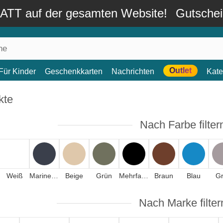
TT auf der gesamten Website!
Gutsche
Outlet
Für Kinder
Geschenkkarten
Nachrichten
Kate
kte
Nach Farbe filter
Weiß
Marineblau
Beige
Grün
Mehrfarbig
Braun
Blau
G
Nach Marke filter