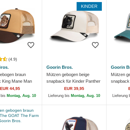
KINDER
(4.9)
ros.
Goorin Bros.
Goorin B
ebogen braun
Mützen gebogen beige
Mützen g
k King Mane Man
snapback für Kinder Panther
snapback 
 Goorin Bros.
Mini The Farm Goorin Bros.
Monster 
EUR 44,95
EUR 39,95
Bros.
 bis
Montag, Aug. 10
Lieferung bis
Montag, Aug. 10
Lieferung 