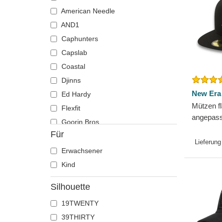
Einhorn
American Needle
Elch
AND1
Ente
Caphunters
Eule
Capslab
Flamingo
Coastal
Französische bulldogge
Djinns
Fuchs
New Era
Ed Hardy
Mützen f
Geier
Flexfit
angepass
Gepard
Goorin Bros.
Essentia
Für
Glühwürmchen
Hatfield
Yankees
Lieferung
Hahn
Homenage
Erwachsener
Hai
Jason Markk
Kind
Hirsch
Kangol
Silhouette
Hund
Kimoa
19TWENTY
Katze
Mitchell & Ness
39THIRTY
Kojote
New Era