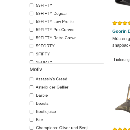
59FIFTY
Krabbe
Nike
59FIFTY Dogear
Krähe
Oblack
59FIFTY Low Profile
Krokodil
Pica Pica
59FIFTY Pre-Curved
Kuh
Polo Ralph Lauren
Goorin B
59FIFTY Retro Crown
Küken
Mützen 
Superdry
snapback
59FORTY
Labrador retriever
The No.1 Face
Farm Goo
9FIFTY
Languste
Von Dutch
Lieferung
9FORTY
Libelle
Wheels And Waves
Motiv
9FORTY APEX
Löwe
9FORTY M-Crown
Löwin
Assassin's Creed
9SEVENTY
Maus
Asterix der Gallier
9TWENTY
Möwe
Barbie
A Frame
Nashorn
Beasts
Casual Classic
Nilpferd
Beetlejuice
E Frame
Ochse
Bier
Open Back
Panther
Champions: Oliver und Benji