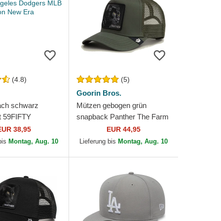
(4.8)
(5)
Goorin Bros.
ach schwarz
Mützen gebogen grün
t 59FIFTY
snapback Panther The Farm
 der Los Angeles
Goorin Bros.
EUR 38,95
EUR 44,95
MLB von New Era
bis
Montag, Aug. 10
Lieferung bis
Montag, Aug. 10