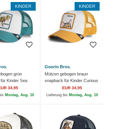
KINDER
KINDER
ros.
Goorin Bros.
ebogen grün
Mützen gebogen braun
für Kinder Sea
snapback für Kinder Curious
The Farm Goorin
Cat Mini The Farm Goorin
EUR 34,95
EUR 34,95
Bros.
bis
Montag, Aug. 10
Lieferung bis
Montag, Aug. 10