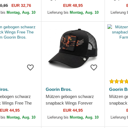
c On Field Game der
New York Yankees MLB von
Black der
0,95
EUR 32,76
EUR 48,95
White Sox MLB von
New Era
Yankees 
 bis
Montag, Aug. 10
Lieferung bis
Montag, Aug. 10
Lieferung 
ros.
Goorin Bros.
Goorin B
gebogen schwarz
Mützen gebogen schwarz
Mützen g
 Wings Free The
snapback Wings Forever
snapback
rin Bros.
The Farm Goorin Bros.
Farm Goor
EUR 44,95
EUR 44,95
 bis
Montag, Aug. 10
Lieferung bis
Montag, Aug. 10
Lieferung 