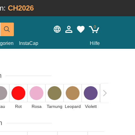
in:
CH2026
0
gorien
InstaCap
Hilfe
n
rau
Rot
Rosa
Tarnung
Leopard
Violett
Gelb
Orange
n