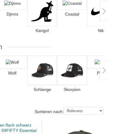
Djinns
Coastal
Kangol
Nike
n
Wolf
Pferd
Schlange
Skorpion
Hirs
Sortieren nach: