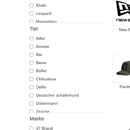
Khaki
Leopard
Marineblau
Tier
Mehrfarbig
New 
Orange
Adler
Rosa
Ameise
Rot
Bär
Schwarz
Biene
Stein
Büffel
Tarnung
Chihuahua
Violett
Panth
Delfin
Weiß
Deutscher schäferhund
Dobermann
Drache
Marke
Eichhörnchen
Eidechse
47 Brand