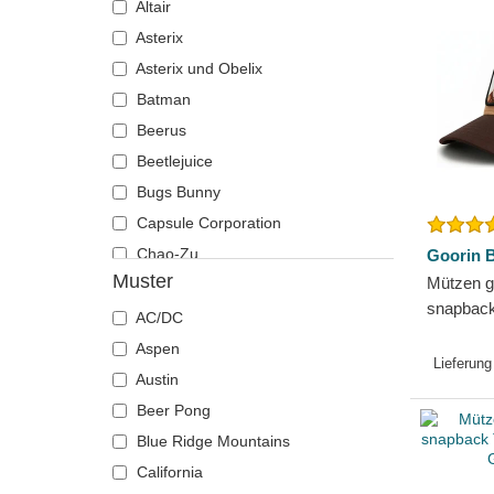
Altair
Carolina Panthers
Zurück in die Zukunft
Asterix
Charlotte Hornets
Asterix und Obelix
Chelsea Football Club
Batman
Chicago Bears
Beerus
Chicago Blackhawks
Beetlejuice
Chicago Bulls
Bugs Bunny
Chicago Cubs
Capsule Corporation
Chicago White Sox
Chao-Zu
Goorin B
Cincinnati Bengals
Muster
Mützen g
Chucky
Cincinnati Reds
snapbac
Daenerys Targaryen
AC/DC
Cleveland Browns
The Farm
Die Heiligtümer des Todes
Aspen
Cleveland Cavaliers
Lieferung
DMC DeLorean
Austin
Cleveland Cubs
Dracarys
Beer Pong
Dallas Cowboys
Duffy Duck
Blue Ridge Mountains
Dallas Mavericks
Einziger Ring
California
Denver Broncos