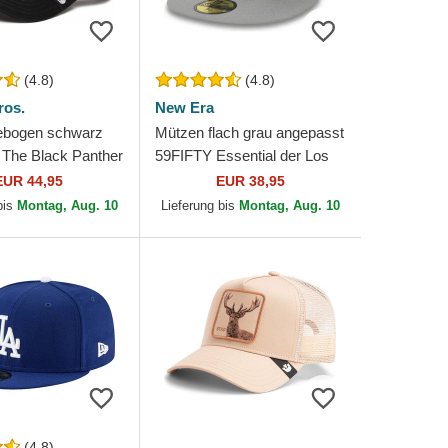
(4.8)
(4.8)
ros.
New Era
ebogen schwarz
Mützen flach grau angepasst
The Black Panther
59FIFTY Essential der Los
bo The Farm
Angeles Dodgers MLB von
EUR 44,95
EUR 38,95
os.
New Era
bis
Montag, Aug. 10
Lieferung bis
Montag, Aug. 10
(4.8)