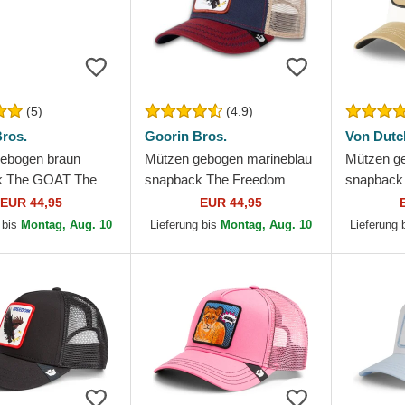
(5)
(4.9)
ros.
Goorin Bros.
Von Dutc
ebogen braun
Mützen gebogen marineblau
Mützen ge
k The GOAT The
snapback The Freedom
snapback
rin Bros.
Eagle The Farm Goorin
Dutch
EUR 44,95
EUR 44,95
Bros.
 bis
Montag, Aug. 10
Lieferung bis
Montag, Aug. 10
Lieferung 