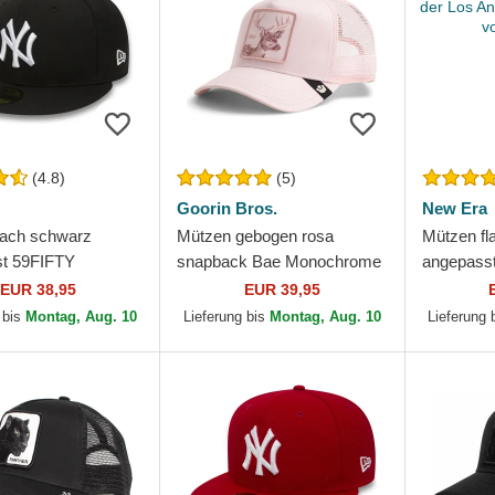
(4.8)
(5)
Goorin Bros.
New Era
lach schwarz
Mützen gebogen rosa
Mützen fl
t 59FIFTY
snapback Bae Monochrome
angepass
l der New York
The Farm Goorin Bros.
Essential
EUR 38,95
EUR 39,95
 MLB von New Era
Dodgers 
 bis
Montag, Aug. 10
Lieferung bis
Montag, Aug. 10
Lieferung 