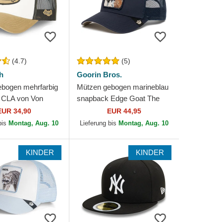
(4.7)
(5)
h
Goorin Bros.
bogen mehrfarbig
Mützen gebogen marineblau
 CLA von Von
snapback Edge Goat The
Farm Goorin Bros.
EUR 34,90
EUR 44,95
bis
Montag, Aug. 10
Lieferung bis
Montag, Aug. 10
KINDER
KINDER