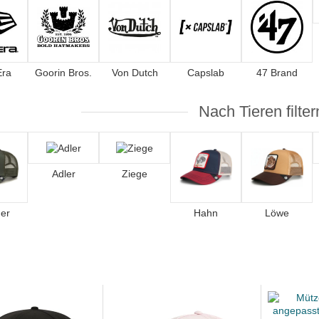
Era
Goorin Bros.
Von Dutch
Capslab
47 Brand
Nach Tieren filter
Adler
Ziege
er
Hahn
Löwe