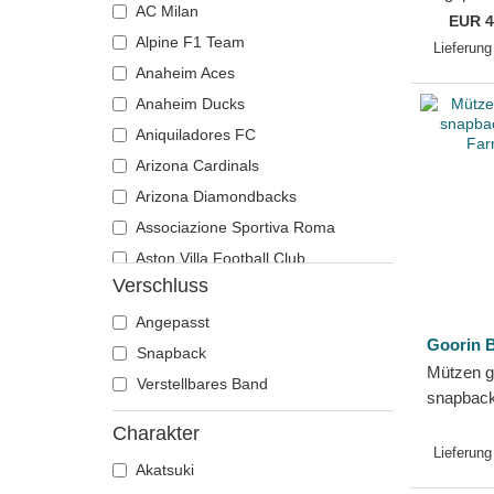
AC Milan
Authenti
EUR
4
Totenkopf
Motor
Alpine F1 Team
Chicago 
Lieferung
Tukan
Musik
New Era
Anaheim Aces
Tyrannosaurus rex
My Hero Academia
Anaheim Ducks
Waschbär
Naruto
Aniquiladores FC
Wolf
NASA
Arizona Cardinals
Zebra
Nationalparks
Arizona Diamondbacks
Ziege
One Piece
Associazione Sportiva Roma
Rick und Morty
Aston Villa Football Club
Robot Grendizer
Verschluss
Atlanta Braves
Scooby-Doo
Atlanta Falcons
Angepasst
Shrek
Goorin B
Atlanta Hawks
Snapback
Spiel der Throne
Mützen 
Boston Bruins
Verstellbares Band
SpongeBob
snapback
Boston Celtics
Farm Goo
Staaten und Länder
Charakter
Boston Red Sox
Lieferung
Städte und Strände
Akatsuki
Brooklyn Nets
Super Mario Bros.