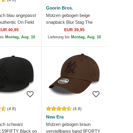
Goorin Bros.
ach blau angepasst
Mützen gebogen beige
uthentic On Field
snapback Blur Stag The
 Los Angeles
Farm Goorin Bros.
EUR 40,95
EUR 39,95
MLB von New Era
bis
Montag, Aug. 10
Lieferung bis
Montag, Aug. 10
(4.8)
(4.8)
New Era
ach schwarz
Mützen gebogen braun
 59FIFTY Black on
verstellbares band 9FORTY