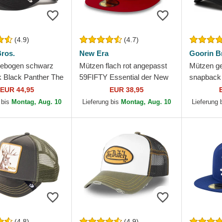
(4.9)
(4.7)
ros.
New Era
Goorin B
gebogen schwarz
Mützen flach rot angepasst
Mützen g
 Black Panther The
59FIFTY Essential der New
snapback 
rin Bros.
York Yankees MLB von New
Core Com
EUR 44,95
EUR 38,95
Era
Goorin Br
 bis
Montag, Aug. 10
Lieferung bis
Montag, Aug. 10
Lieferung 
(4.8)
(4.9)