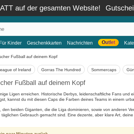
TT auf der gesamten Website!
Gutsche
Outlet
Für Kinder
Geschenkkarten
Nachrichten
Kate
ischer Fußball auf deinem Kopf
eague of Ireland
Gorras The Hundred
Sommercaps
Gün
scher Fußball auf deinem Kopf
enige Ligen erreichen. Historische Derbys, leidenschaftliche Fans und e
gst, kannst du mit diesen Caps die Farben deines Teams in einem urban
, den beiden Giganten, die die Liga dominieren, sowie von anderen Ver
en täglichen Gebrauch gemacht sind. Eine dezente, aber klare Art, dein
ein paar Minuten zurück.