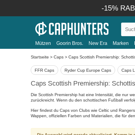
-15% RABA
Mützen
Goorin Bros.
New Era
Marken
Startseite
>
Caps
>
Caps Scottish Premiership: Schott
FFR Caps
Ryder Cup Europe Caps
Caps L
Caps Scottish Premiership: Schotti
Die Scottish Premiership hat eine Intensität, die nur w
zurückreicht. Wenn du den schottischen Fußball verfol
Hier findest du Caps von Clubs wie Celtic und Rangers
Wappen, offiziellen Farben und Materialien, die für d
Die Auswahl wird gerade aktualisiert. Komm in 