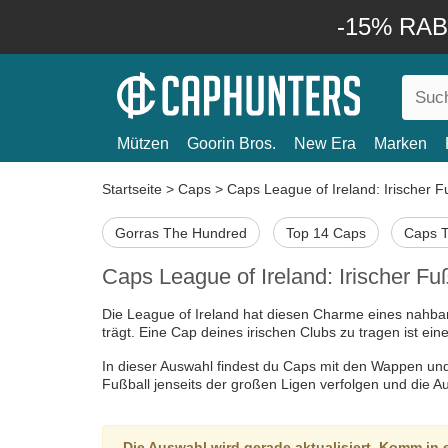
-15% RABA
Mützen
Goorin Bros.
New Era
Marken
Startseite
>
Caps
>
Caps League of Ireland: Irischer F
Gorras The Hundred
Top 14 Caps
Caps 
Caps League of Ireland: Irischer Fu
Die League of Ireland hat diesen Charme eines nahbar
trägt. Eine Cap deines irischen Clubs zu tragen ist ei
In dieser Auswahl findest du Caps mit den Wappen und Fa
Fußball jenseits der großen Ligen verfolgen und die A
Die Auswahl wird gerade aktualisiert. Komm in 