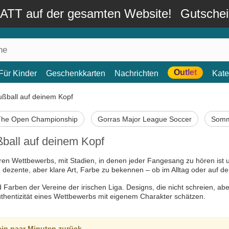
TT auf der gesamten Website!
Gutsche
Outlet
Für Kinder
Geschenkkarten
Nachrichten
Kate
ußball auf deinem Kopf
The Open Championship
Gorras Major League Soccer
Somm
ßball auf deinem Kopf
en Wettbewerbs, mit Stadien, in denen jeder Fangesang zu hören ist un
ne dezente, aber klare Art, Farbe zu bekennen – ob im Alltag oder auf 
rben der Vereine der irischen Liga. Designs, die nicht schreien, aber d
uthentizität eines Wettbewerbs mit eigenem Charakter schätzen.
ein paar Minuten zurück.