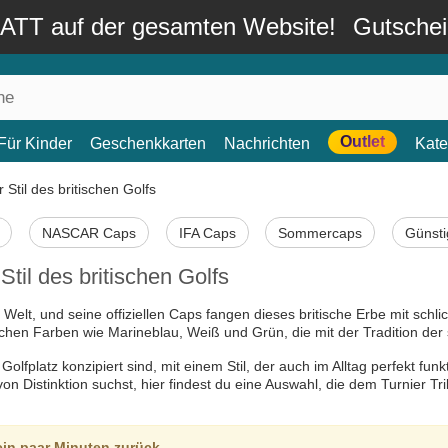
TT auf der gesamten Website!
Gutsche
Outlet
Für Kinder
Geschenkkarten
Nachrichten
Kate
til des britischen Golfs
NASCAR Caps
IFA Caps
Sommercaps
Günst
il des britischen Golfs
Welt, und seine offiziellen Caps fangen dieses britische Erbe mit schl
ischen Farben wie Marineblau, Weiß und Grün, die mit der Tradition der
lfplatz konzipiert sind, mit einem Stil, der auch im Alltag perfekt funk
n Distinktion suchst, hier findest du eine Auswahl, die dem Turnier Tri
ein paar Minuten zurück.