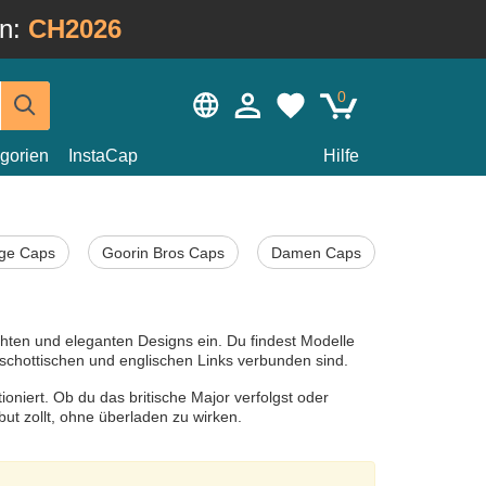
in:
CH2026
0
gorien
InstaCap
Hilfe
ige Caps
Goorin Bros Caps
Damen Caps
ichten und eleganten Designs ein. Du findest Modelle
 schottischen und englischen Links verbunden sind.
tioniert. Ob du das britische Major verfolgst oder
but zollt, ohne überladen zu wirken.