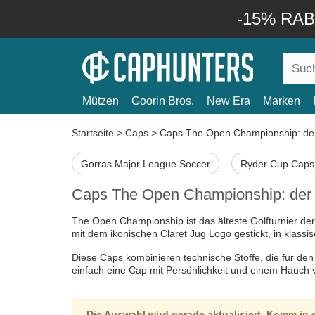
-15% RABA
Mützen
Goorin Bros.
New Era
Marken
Startseite
>
Caps
>
Caps The Open Championship: der S
Gorras Major League Soccer
Ryder Cup Caps
Caps The Open Championship: der St
The Open Championship ist das älteste Golfturnier der 
mit dem ikonischen Claret Jug Logo gestickt, in klass
Diese Caps kombinieren technische Stoffe, die für den Go
einfach eine Cap mit Persönlichkeit und einem Hauch vo
Die Auswahl wird gerade aktualisiert. Komm in 