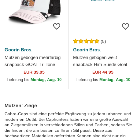
(5)
Goorin Bros.
Goorin Bros.
Mützen gebogen mehrfarbig
Mützen gebogen weiß
snapback GOAT Tri Tone
snapback Him Suede Goat
The Farm Goorin Bros.
Suede Truckers The Farm
EUR 39,95
EUR 44,95
Goorin Bros.
Lieferung bis
Montag, Aug. 10
Lieferung bis
Montag, Aug. 10
Mützen: Ziege
Cabra-Caps sind eine perfekte Ergänzung zu jedem urbanen und
modernen Outfit. Bei Caphunters haben wir eine große Auswahl
an Ziegenmützen in verschiedenen Stilen und Farben, sodass Sie
die finden, die am besten zu Ihrem Stil passt. Diese aus
hochwertigen Materialien gefertigten Kappen sind nicht nur ein