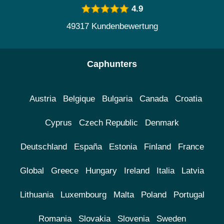
4.9
49317 Kundenbewertung
Caphunters
Austria
Belgique
Bulgaria
Canada
Croatia
Cyprus
Czech Republic
Denmark
Deutschland
España
Estonia
Finland
France
Global
Greece
Hungary
Ireland
Italia
Latvia
Lithuania
Luxembourg
Malta
Poland
Portugal
Romania
Slovakia
Slovenia
Sweden