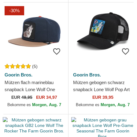
-30%
(5)
Goorin Bros.
Goorin Bros.
Mützen flach marineblau
Mützen gebogen schwarz
snapback Lone Wolf One
snapback Lone Wolf Pop Art
Pack The Farm Flats The
2 The Farm Goorin Bros.
EUR
49,95
EUR 34,97
EUR 39,95
Farm Goorin Bros.
Bekomme es
Morgen, Aug. 7
Bekomme es
Morgen, Aug. 7