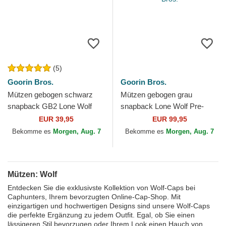
(5)
Goorin Bros.
Goorin Bros.
Mützen gebogen schwarz
Mützen gebogen grau
snapback GB2 Lone Wolf
snapback Lone Wolf Pre-
The Rocker The Farm Goorin
Game Seasonal The Farm
EUR 39,95
EUR 99,95
Bros.
Goorin Bros.
Bekomme es
Morgen, Aug. 7
Bekomme es
Morgen, Aug. 7
Mützen: Wolf
Entdecken Sie die exklusivste Kollektion von Wolf-Caps bei
Caphunters, Ihrem bevorzugten Online-Cap-Shop. Mit
einzigartigen und hochwertigen Designs sind unsere Wolf-Caps
die perfekte Ergänzung zu jedem Outfit. Egal, ob Sie einen
lässigeren Stil bevorzugen oder Ihrem Look einen Hauch von