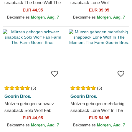
snapback The Lone Wolf The
snapback Lone Wolf
Farm Goorin Bros.
Camouflage Seasonal Real
EUR 44,95
EUR 39,95
Tree The Farm Goorin Bros.
Bekomme es
Morgen, Aug. 7
Bekomme es
Morgen, Aug. 7
(5)
(5)
Goorin Bros.
Goorin Bros.
Mützen gebogen schwarz
Mützen gebogen mehrfarbig
snapback Solo Wolf Fab
snapback Lone Wolf In The
Farm The Farm Goorin Bros.
Element The Farm Goorin
EUR 44,95
EUR 54,95
Bros.
Bekomme es
Morgen, Aug. 7
Bekomme es
Morgen, Aug. 7