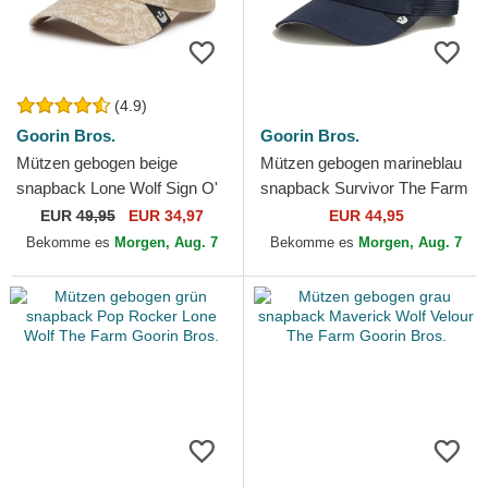
(4.9)
Goorin Bros.
Goorin Bros.
Mützen gebogen beige
Mützen gebogen marineblau
snapback Lone Wolf Sign O'
snapback Survivor The Farm
The Times The Farm Paisley
Goorin Bros.
EUR
49,95
EUR 34,97
EUR 44,95
The Farm Goorin Bros.
Bekomme es
Morgen, Aug. 7
Bekomme es
Morgen, Aug. 7