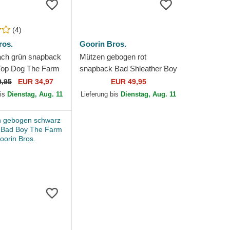
(4)
ros.
Goorin Bros.
ach grün snapback
Mützen gebogen rot
Top Dog The Farm
snapback Bad Shleather Boy
 Farm Goorin Bros.
The Farm Goorin Bros.
9,95
EUR 34,97
EUR 49,95
bis
Dienstag, Aug. 11
Lieferung bis
Dienstag, Aug. 11