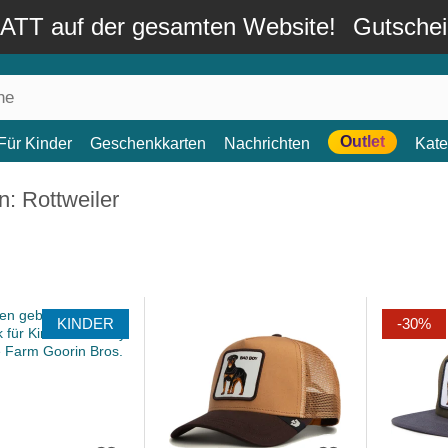
TT auf der gesamten Website!
Gutsche
Outlet
Für Kinder
Geschenkkarten
Nachrichten
Kate
: Rottweiler
KINDER
-30%