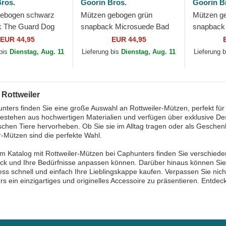
ros.
Goorin Bros.
Goorin B
gebogen schwarz
Mützen gebogen grün
Mützen g
k The Guard Dog
snapback Microsuede Bad
snapback
 Goorin Bros.
Boy The Farm Goorin Bros.
Farm Goor
EUR 44,95
EUR 44,95
 bis
Dienstag, Aug. 11
Lieferung bis
Dienstag, Aug. 11
Lieferung 
 Rottweiler
nters finden Sie eine große Auswahl an Rottweiler-Mützen, perfekt f
stehen aus hochwertigen Materialien und verfügen über exklusive Desi
schen Tiere hervorheben. Ob Sie sie im Alltag tragen oder als Gesch
r-Mützen sind die perfekte Wahl.
m Katalog mit Rottweiler-Mützen bei Caphunters finden Sie verschiede
k und Ihre Bedürfnisse anpassen können. Darüber hinaus können Sie 
ss schnell und einfach Ihre Lieblingskappe kaufen. Verpassen Sie nicht
s ein einzigartiges und originelles Accessoire zu präsentieren. Entdeck