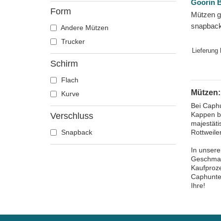
Goorin B
Flamingo
Form
Mützen 
Französische bulldogge
snapbac
Andere Mützen
Fuchs
The Farm
Trucker
Geier
Lieferung
Gepard
Schirm
Glühwürmchen
Flach
Hahn
Mützen:
Kurve
Hai
Bei Caphu
Kappen be
Verschluss
Hirsch
majestäti
Hund
Snapback
Rottweile
Katze
In unsere
Kojote
Geschmac
Kaufproze
Krabbe
Caphunter
Krähe
Ihre!
Krokodil
Kuh