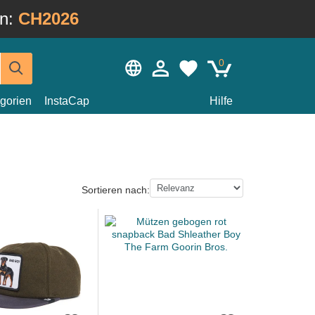
in:
CH2026
0
gorien
InstaCap
Hilfe
Sortieren nach: