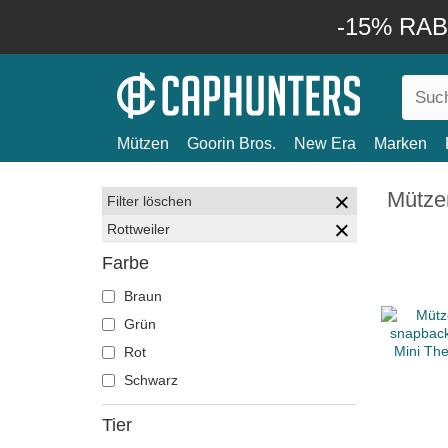
-15% RABA
Mützen
Goorin Bros.
New Era
Marken
Mützen
Filter löschen
Rottweiler
Farbe
Braun
Grün
Rot
Schwarz
Tier