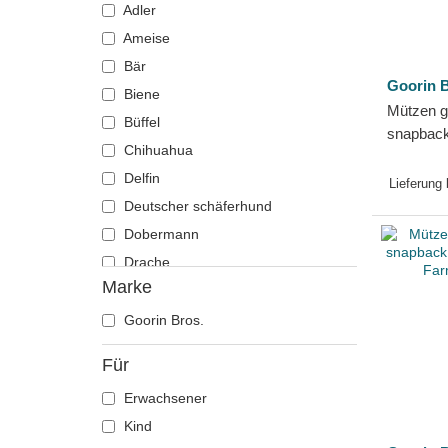
Adler
Ameise
Bär
Goorin B
Biene
Mützen g
Büffel
snapback
Chihuahua
Boy Mini
Delfin
Bros.
Lieferung
Deutscher schäferhund
Dobermann
Drache
Marke
Eichhörnchen
Eidechse
Goorin Bros.
Einhorn
Für
Elch
Erwachsener
Ente
Kind
Eule