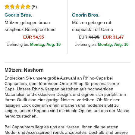
(5)
Goorin Bros.
Goorin Bros.
Mützen gebogen braun
Mützen gebogen rot
snapback Bulletproof Iced
snapback Tuff Camo
Rhino Jewel Tones The Farm
Desaturated Camo The Farm
EUR 54,95
EUR
44,95
EUR 31,47
Goorin Bros.
Goorin Bros.
Lieferung bis
Montag, Aug. 10
Lieferung bis
Montag, Aug. 10
Mützen: Nashorn
Entdecken Sie unsere große Auswahl an Rhino-Caps bei
Caphunters, dem führenden Online-Shop für personalisierte
Caps. Unsere Rhino-Kappen bestehen aus hochwertigen
Materialien und exklusiven Designs und eignen sich perfekt, um
Ihrem Outfit eine einzigartige Note zu verleihen. Ob für einen
lässigen Look oder um einen urbanen und modernen Stil zu
zeigen, unsere Kappen sind die ideale Option, um aus der Masse
hervorzustechen.
Bei Caphunters liegt es uns am Herzen, Ihnen die neuesten
Mode- und Accessoires-Trends anzubieten. Deshalb sind unsere