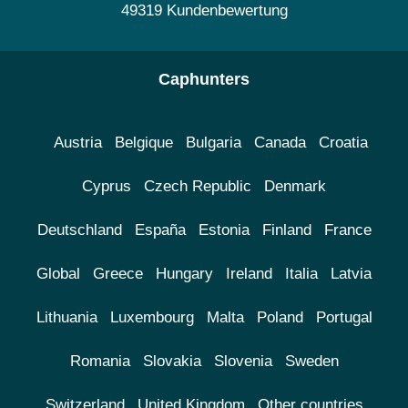
49319 Kundenbewertung
Caphunters
Austria
Belgique
Bulgaria
Canada
Croatia
Cyprus
Czech Republic
Denmark
Deutschland
España
Estonia
Finland
France
Global
Greece
Hungary
Ireland
Italia
Latvia
Lithuania
Luxembourg
Malta
Poland
Portugal
Romania
Slovakia
Slovenia
Sweden
Switzerland
United Kingdom
Other countries