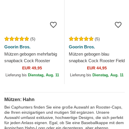
(5)
(5)
Goorin Bros.
Goorin Bros.
Mützen gebogen mehrfarbig
Mützen gebogen blau
snapback Cock Rooster
snapback Cock Rooster Field
Verry Dapper The Farm
100 The Farm Goorin Bros.
EUR 49,95
EUR 44,95
Goorin Bros.
Lieferung bis
Dienstag, Aug. 11
Lieferung bis
Dienstag, Aug. 11
Mützen: Hahn
Bei Caphunters finden Sie eine große Auswahl an Rooster-Caps,
die Ihren einzigartigen und mutigen Stil ergänzen. Unsere
Auswahl umfasst exklusive, hochwertige Designs, die sich perfekt
für jeden Anlass eignen. Egal, ob Sie eine Baseballkappe mit dem
ikonischen Hahn-Logo oder ein dezenteres, aber ebenso