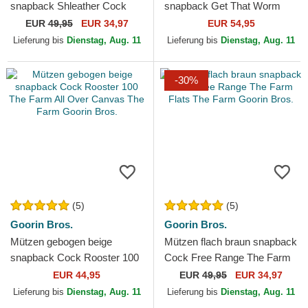
snapback Shleather Cock
snapback Get That Worm
The Farm Goorin Bros.
Greener Grass The Farm
EUR
49,95
EUR 34,97
EUR 54,95
Goorin Bros.
Lieferung bis
Dienstag, Aug. 11
Lieferung bis
Dienstag, Aug. 11
-30%
(5)
(5)
Goorin Bros.
Goorin Bros.
Mützen gebogen beige
Mützen flach braun snapback
snapback Cock Rooster 100
Cock Free Range The Farm
The Farm All Over Canvas
Flats The Farm Goorin Bros.
EUR 44,95
EUR
49,95
EUR 34,97
The Farm Goorin Bros.
Lieferung bis
Dienstag, Aug. 11
Lieferung bis
Dienstag, Aug. 11