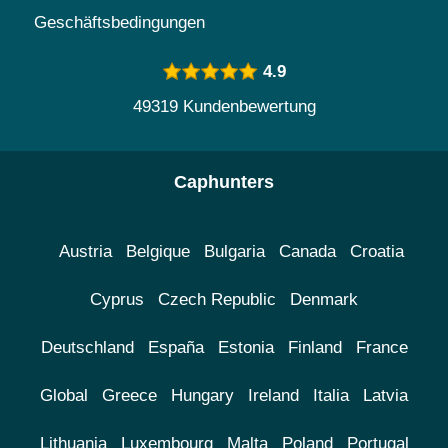
Geschäftsbedingungen
4.9
49319 Kundenbewertung
Caphunters
Austria
Belgique
Bulgaria
Canada
Croatia
Cyprus
Czech Republic
Denmark
Deutschland
España
Estonia
Finland
France
Global
Greece
Hungary
Ireland
Italia
Latvia
Lithuania
Luxembourg
Malta
Poland
Portugal