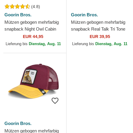
(4.8)
Goorin Bros.
Goorin Bros.
Mützen gebogen mehrfarbig
Mützen gebogen mehrfarbig
snapback Night Owl Cabin
snapback Real Talk Tri Tone
Fever Homestead The Farm
The Farm Goorin Bros.
EUR 44,95
EUR 39,95
Goorin Bros.
Lieferung bis
Dienstag, Aug. 11
Lieferung bis
Dienstag, Aug. 11
Goorin Bros.
Mützen gebogen mehrfarbig