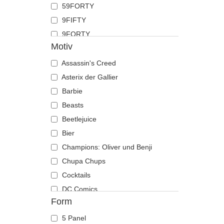
59FORTY
Hahn
9FIFTY
Hai
9FORTY
Hirsch
Motiv
9FORTY APEX
Hund
9FORTY M-Crown
Assassin's Creed
Katze
9SEVENTY
Asterix der Gallier
Kojote
9TWENTY
Barbie
Krabbe
A Frame
Beasts
Krähe
Casual Classic
Beetlejuice
Krokodil
E Frame
Bier
Kuh
Open Back
Champions: Oliver und Benji
Küken
Runner
Chupa Chups
Labrador retriever
The 90s
Cocktails
Languste
The Ball
DC Comics
Libelle
Form
The Retro
Der Herr der Ringe
Löwe
The Snap
Die Schlümpfe
Löwin
5 Panel