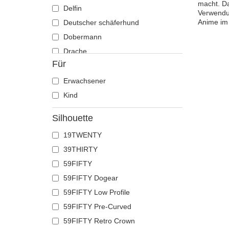
macht. Da
Delfin
Verwendun
Anime im 
Deutscher schäferhund
Dobermann
Drache
Für
Eichhörnchen
Eidechse
Erwachsener
Einhorn
Kind
Elch
Silhouette
Ente
19TWENTY
Eule
39THIRTY
Flamingo
59FIFTY
Französische bulldogge
59FIFTY Dogear
Fuchs
59FIFTY Low Profile
Geier
59FIFTY Pre-Curved
Gepard
59FIFTY Retro Crown
Glühwürmchen