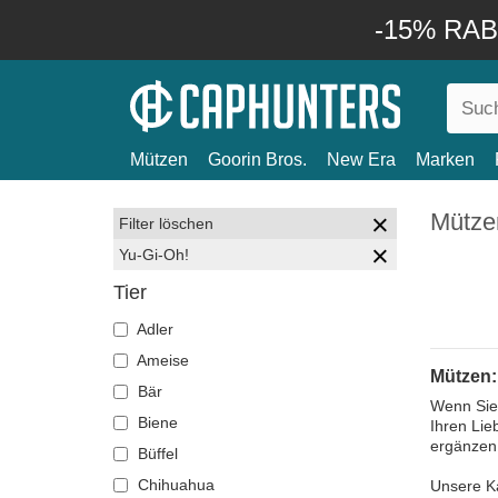
-15% RABA
Mützen
Goorin Bros.
New Era
Marken
Mütze
Filter löschen
Yu-Gi-Oh!
Tier
Adler
Ameise
Mützen:
Bär
Wenn Sie 
Biene
Ihren Lie
ergänzen 
Büffel
Chihuahua
Unsere Ka