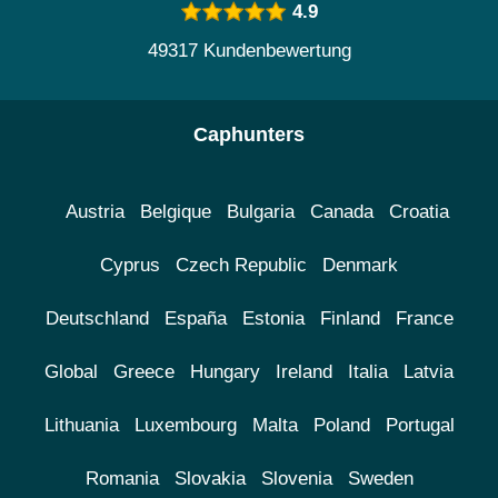
4.9
49317 Kundenbewertung
Caphunters
Austria
Belgique
Bulgaria
Canada
Croatia
Cyprus
Czech Republic
Denmark
Deutschland
España
Estonia
Finland
France
Global
Greece
Hungary
Ireland
Italia
Latvia
Lithuania
Luxembourg
Malta
Poland
Portugal
Romania
Slovakia
Slovenia
Sweden