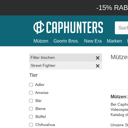
-15% RABA
Mützen
Goorin Bros.
New Era
Marken
Mützen
Filter löschen
Street Fighter
Tier
Adler
Ameise
Mützen: 
Bär
Bei Caphu
Biene
Videospie
Katalog 
Büffel
Chihuahua
Unsere St