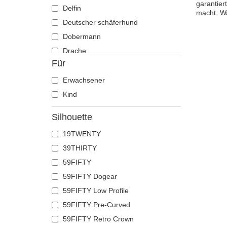
garantier
Delfin
macht. Wa
Deutscher schäferhund
Dobermann
Drache
Für
Eichhörnchen
Eidechse
Erwachsener
Einhorn
Kind
Ente
Silhouette
Eule
19TWENTY
Flamingo
39THIRTY
Französische bulldogge
59FIFTY
Fuchs
59FIFTY Dogear
Geier
59FIFTY Low Profile
Gepard
59FIFTY Pre-Curved
Glühwürmchen
59FIFTY Retro Crown
Hahn