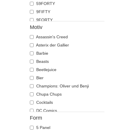
59FORTY
Hai
9FIFTY
Hirsch
9FORTY
Hund
Motiv
9FORTY APEX
Katze
9FORTY M-Crown
Assassin's Creed
Kojote
9SEVENTY
Asterix der Gallier
Krabbe
9TWENTY
Barbie
Krähe
A Frame
Beasts
Krokodil
Casual Classic
Beetlejuice
Kuh
E Frame
Bier
Küken
Open Back
Champions: Oliver und Benji
Labrador retriever
Runner
Chupa Chups
Languste
The 90s
Cocktails
Libelle
The Ball
DC Comics
Löwe
Form
The Retro
Der Herr der Ringe
Löwin
The Snap
Die Schlümpfe
Maus
5 Panel