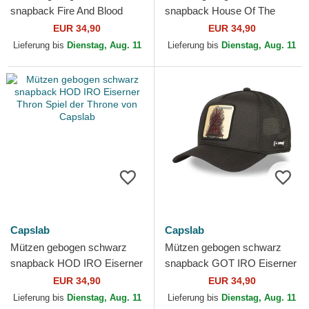
snapback Fire And Blood
snapback House Of The
GOT BLO Dracarys Spiel der
HOD DRA Spiel der Throne
EUR 34,90
EUR 34,90
Throne von Capslab
von Capslab
Lieferung bis
Dienstag, Aug. 11
Lieferung bis
Dienstag, Aug. 11
Capslab
Capslab
Mützen gebogen schwarz
Mützen gebogen schwarz
snapback HOD IRO Eiserner
snapback GOT IRO Eiserner
Thron Spiel der Throne von
Thron Spiel der Throne von
EUR 34,90
EUR 34,90
Capslab
Capslab
Lieferung bis
Dienstag, Aug. 11
Lieferung bis
Dienstag, Aug. 11