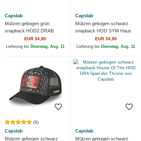
Capslab
Capslab
Mützen gebogen grün
Mützen gebogen schwarz
snapback HOD2 DRAB
snapback HOD SYM Haus
Haus Targaryen Spiel der
Targaryen Spiel der Throne
EUR 34,90
EUR 34,90
Throne von Capslab
von Capslab
Lieferung bis
Dienstag, Aug. 11
Lieferung bis
Dienstag, Aug. 11
(5)
Capslab
Capslab
Mützen gebogen schwarz
Mützen gebogen schwarz