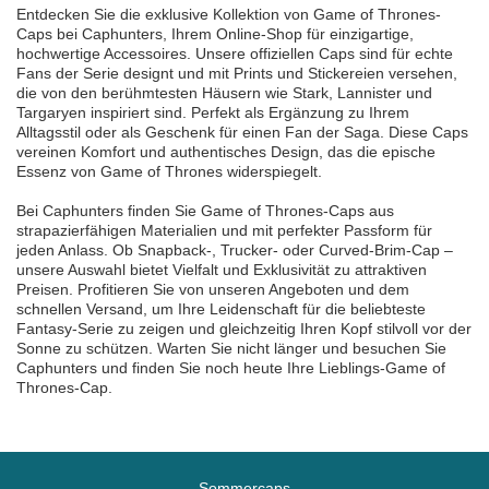
Entdecken Sie die exklusive Kollektion von Game of Thrones-
Caps bei Caphunters, Ihrem Online-Shop für einzigartige,
hochwertige Accessoires. Unsere offiziellen Caps sind für echte
Fans der Serie designt und mit Prints und Stickereien versehen,
die von den berühmtesten Häusern wie Stark, Lannister und
Targaryen inspiriert sind. Perfekt als Ergänzung zu Ihrem
Alltagsstil oder als Geschenk für einen Fan der Saga. Diese Caps
vereinen Komfort und authentisches Design, das die epische
Essenz von Game of Thrones widerspiegelt.
Bei Caphunters finden Sie Game of Thrones-Caps aus
strapazierfähigen Materialien und mit perfekter Passform für
jeden Anlass. Ob Snapback-, Trucker- oder Curved-Brim-Cap –
unsere Auswahl bietet Vielfalt und Exklusivität zu attraktiven
Preisen. Profitieren Sie von unseren Angeboten und dem
schnellen Versand, um Ihre Leidenschaft für die beliebteste
Fantasy-Serie zu zeigen und gleichzeitig Ihren Kopf stilvoll vor der
Sonne zu schützen. Warten Sie nicht länger und besuchen Sie
Caphunters und finden Sie noch heute Ihre Lieblings-Game of
Thrones-Cap.
Sommercaps