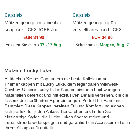
Capslab
Capslab
Mützen gebogen marineblau
Mützen gebogen grün
snapback LCK3 JOEB Joe
verstellbares band LCK3
Dalton Lucky Luke von
HEAB Lucky Luke von
EUR 34,90
EUR 34,90
Capslab
Capslab
Erhalten Sie es bis
13 - 17 Aug.
Bekomme es
Morgen, Aug. 7
Mützen: Lucky Luke
Entdecken Sie bei Caphunters die beste Kollektion an
Themenkappen mit Lucky Luke, dem legendären Wildwest-
Cowboy. Unsere Lucky Luke-Kappen sind aus hochwertigen
Materialien gefertigt und mit exklusiven Details versehen, die die
Essenz der berühmten Figur einfangen. Perfekt für Fans und
Sammler: Diese Kappen vereinen Stil und Komfort und eignen
sich perfekt für jeden Anlass. Bei Caphunters finden Sie
einzigartige Styles, die Lucky Lukes Abenteuerlust und
Lebensfreude widerspiegeln und garantiert ein Accessoire, das in
Ihrem Alltagsoutfit auffällt.