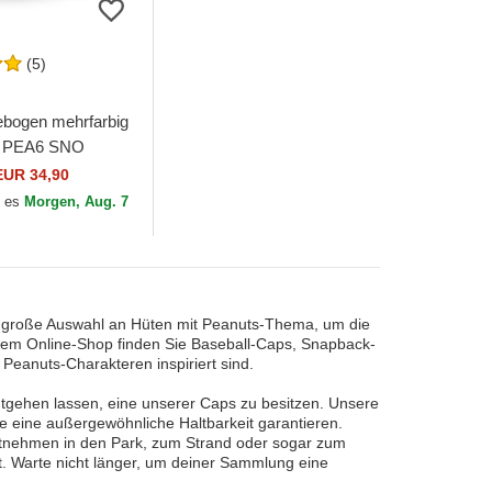
(5)
bogen mehrfarbig
k PEA6 SNO
d Emilio Erdnüsse
EUR 34,90
lab
 es
Morgen, Aug. 7
ne große Auswahl an Hüten mit Peanuts-Thema, um die
erem Online-Shop finden Sie Baseball-Caps, Snapback-
Peanuts-Charakteren inspiriert sind.
ntgehen lassen, eine unserer Caps zu besitzen. Unsere
ie eine außergewöhnliche Haltbarkeit garantieren.
Mitnehmen in den Park, zum Strand oder sogar zum
st. Warte nicht länger, um deiner Sammlung eine