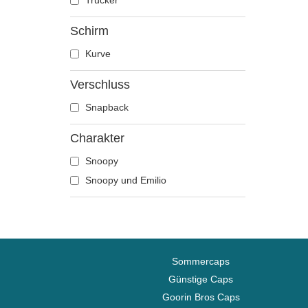
Trucker
Disney
Schirm
Dragon Ball
Kurve
Erdnüsse
Famous
Verschluss
Hai
Snapback
Harry Potter
Hip Hop Dogz
Charakter
Ich - Einfach unverbesserlich
Snoopy
Kung Fu Panda
Snoopy und Emilio
Looney Tunes
Lucky Luke
Motor
Musik
Sommercaps
My Hero Academia
Günstige Caps
Naruto
Goorin Bros Caps
NASA