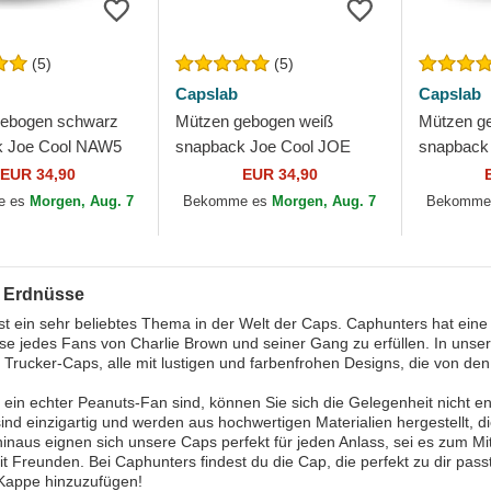
(5)
(5)
Capslab
Capslab
gebogen schwarz
Mützen gebogen weiß
Mützen ge
k Joe Cool NAW5
snapback Joe Cool JOE
snapbac
Erdnüsse von
Snoopy Erdnüsse von
Snoopy un
EUR 34,90
EUR 34,90
Capslab
von Caps
e es
Morgen, Aug. 7
Bekomme es
Morgen, Aug. 7
Bekomme
 Erdnüsse
st ein sehr beliebtes Thema in der Welt der Caps. Caphunters hat ei
se jedes Fans von Charlie Brown und seiner Gang zu erfüllen. In uns
Trucker-Caps, alle mit lustigen und farbenfrohen Designs, die von den 
ein echter Peanuts-Fan sind, können Sie sich die Gelegenheit nicht e
ind einzigartig und werden aus hochwertigen Materialien hergestellt, d
inaus eignen sich unsere Caps perfekt für jeden Anlass, sei es zum 
it Freunden. Bei Caphunters findest du die Cap, die perfekt zu dir pas
Kappe hinzuzufügen!