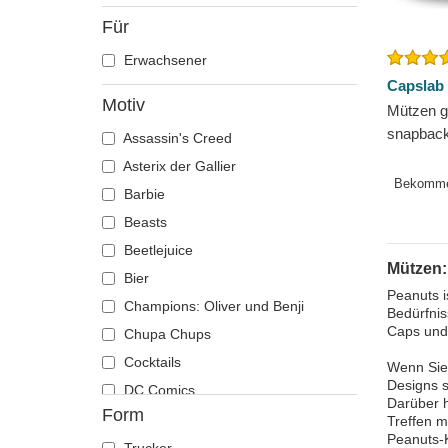
Für
Erwachsener
Capslab
Motiv
Mützen 
snapbac
Assassin's Creed
Snoopy 
Asterix der Gallier
Capslab
Bekomm
Barbie
Beasts
Beetlejuice
Mützen:
Bier
Peanuts i
Champions: Oliver und Benji
Bedürfnis
Caps und 
Chupa Chups
Cocktails
Wenn Sie 
Designs s
DC Comics
Darüber h
Form
Der Herr der Ringe
Treffen m
Peanuts-
Die Schlümpfe