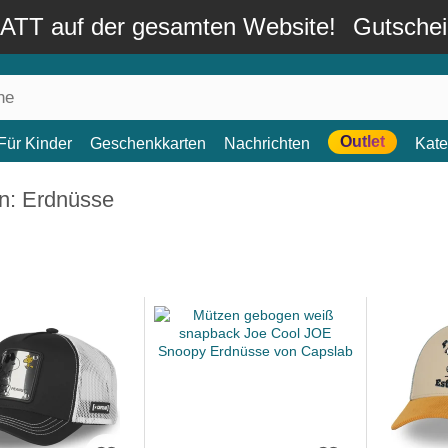
TT auf der gesamten Website!
Gutsche
Outlet
Für Kinder
Geschenkkarten
Nachrichten
Kate
n: Erdnüsse