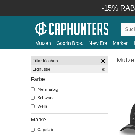
-15% RABA
Mützen
Goorin Bros.
New Era
Marken
Mütze
Filter löschen
Erdnüsse
Farbe
Mehrfarbig
Schwarz
Weiß
Marke
Capslab