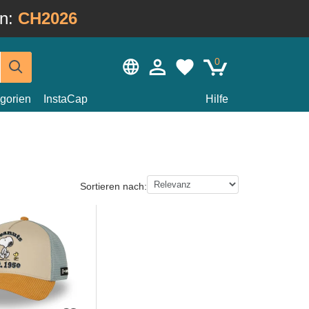
in:
CH2026
0
gorien
InstaCap
Hilfe
Sortieren nach: