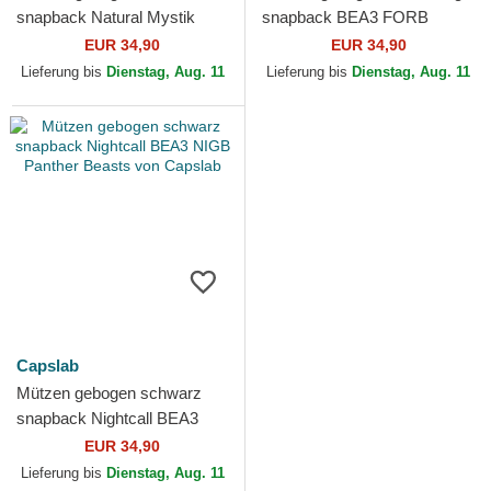
snapback Natural Mystik
snapback BEA3 FORB
MYS Löwe Beasts von
Hirsch Beasts von Capslab
EUR 34,90
EUR 34,90
Capslab
Lieferung bis
Dienstag, Aug. 11
Lieferung bis
Dienstag, Aug. 11
Capslab
Mützen gebogen schwarz
snapback Nightcall BEA3
NIGB Panther Beasts von
EUR 34,90
Capslab
Lieferung bis
Dienstag, Aug. 11