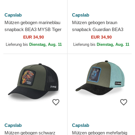
Capslab
Capslab
Mützen gebogen marineblau
Mützen gebogen braun
snapback BEA3 MYSB Tiger
snapback Guardian BEA3
Beasts von Capslab
LIOB Löwe Beasts von
EUR 34,90
EUR 34,90
Capslab
Lieferung bis
Dienstag, Aug. 11
Lieferung bis
Dienstag, Aug. 11
Capslab
Capslab
Mützen gebogen schwarz
Mützen gebogen mehrfarbig