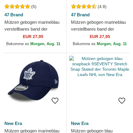
(5)
(4.8)
47 Brand
47 Brand
Mützen gebogen marineblau
Mützen gebogen marineblau
verstellbares band der
verstellbares band der
Toronto Maple Leafs NHL von
Toronto Maple Leafs NHL von
EUR 27,95
EUR 27,95
47 Brand
47 Brand
Bekomme es
Morgen, Aug. 11
Bekomme es
Morgen, Aug. 11
New Era
New Era
Mützen gebogen marineblau
Mützen gebogen blau