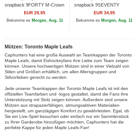
snapback 9FORTY M-Crown
snapback 9SEVENTY
Team der Toronto Maple
Stretch Snap Stated der
EUR 29,95
EUR 34,95
Leafs NHL von New Era
Toronto Maple Leafs NHL von
Bekomme es
Morgen, Aug. 11
Bekomme es
Morgen, Aug. 11
New Era
Mützen: Toronto Maple Leafs
Caphunters hat eine große Auswahl an Teamkappen der Toronto
Maple Leafs, damit Eishockeyfans ihre Liebe zum Team zeigen
können. Unsere hochwertigen Mützen sind in einer Vielzahl von
Stilen und Größen erhältlich, um allen Altersgruppen und
Stilvorlieben gerecht zu werden.
Jede unserer Teamkappen der Toronto Maple Leafs ist mit den
offiziellen Teamfarben und -logos gestaltet, damit die Fans ihre
Unterstützung mit Stolz zeigen können. Außerdem sind unsere
Mützen aus strapazierfähigen, atmungsaktiven Materialien
hergestellt, um ganztägigen Komfort zu gewährleisten. Egal, ob
Sie ein Live-Spiel besuchen oder einfach nur ein Sammlerstück
zu Ihrer Garderobe hinzufügen möchten, Caphunters hat die
perfekte Kappe für jeden Maple Leafs-Fan!