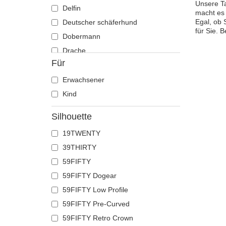
Unsere Ta
Delfin
macht es 
Egal, ob 
Deutscher schäferhund
für Sie. 
Dobermann
Drache
Für
Eichhörnchen
Eidechse
Erwachsener
Einhorn
Kind
Ente
Silhouette
Eule
19TWENTY
Flamingo
39THIRTY
Französische bulldogge
59FIFTY
Fuchs
59FIFTY Dogear
Geier
59FIFTY Low Profile
Gepard
59FIFTY Pre-Curved
Glühwürmchen
59FIFTY Retro Crown
Hahn