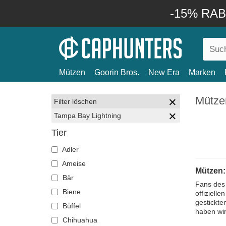
-15% RABA
Mützen
Goorin Bros.
New Era
Marken
Mütze
Filter löschen
Tampa Bay Lightning
Tier
Adler
Ameise
Mützen:
Bär
Fans des 
Biene
offiziell
gestickte
Büffel
haben wir
Chihuahua