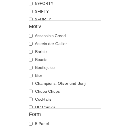
59FORTY
Hai
9FIFTY
Hirsch
9FORTY
Hund
Motiv
9FORTY APEX
Katze
9FORTY M-Crown
Assassin's Creed
Kojote
9SEVENTY
Asterix der Gallier
Krabbe
9TWENTY
Barbie
Krähe
A Frame
Beasts
Krokodil
Casual Classic
Beetlejuice
Kuh
E Frame
Bier
Küken
Open Back
Champions: Oliver und Benji
Labrador retriever
Runner
Chupa Chups
Languste
The 90s
Cocktails
Libelle
The Ball
DC Comics
Löwe
Form
The Retro
Der Herr der Ringe
Löwin
The Snap
Die Schlümpfe
Maus
5 Panel