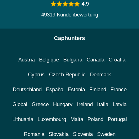
4.9
49319 Kundenbewertung
Caphunters
Austria
Belgique
Bulgaria
Canada
Croatia
Cyprus
Czech Republic
Denmark
Deutschland
España
Estonia
Finland
France
Global
Greece
Hungary
Ireland
Italia
Latvia
Lithuania
Luxembourg
Malta
Poland
Portugal
Romania
Slovakia
Slovenia
Sweden