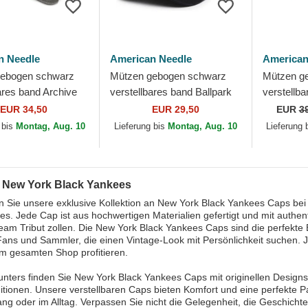
n Needle
American Needle
American
gebogen schwarz
Mützen gebogen schwarz
Mützen g
ares band Archive
verstellbares band Ballpark
verstellb
York Black
der New York Black
Black Yan
EUR 34,50
EUR 29,50
EUR
3
 MLB von American
Yankees MLB von
New York 
 bis
Montag, Aug. 10
Lieferung bis
Montag, Aug. 10
Lieferung 
American...
 New York Black Yankees
 Sie unsere exklusive Kollektion an New York Black Yankees Caps be
es. Jede Cap ist aus hochwertigen Materialien gefertigt und mit authe
eam Tribut zollen. Die New York Black Yankees Caps sind die perfekte E
 Fans und Sammler, die einen Vintage-Look mit Persönlichkeit suchen.
m gesamten Shop profitieren.
nters finden Sie New York Black Yankees Caps mit originellen Designs
tionen. Unsere verstellbaren Caps bieten Komfort und eine perfekte Pa
ng oder im Alltag. Verpassen Sie nicht die Gelegenheit, die Geschichte 