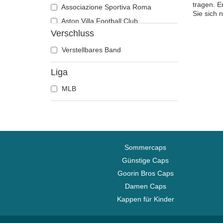
tragen. E
Associazione Sportiva Roma
Sie sich 
Aston Villa Football Club
Verschluss
Atlanta Braves
Atlanta Falcons
Verstellbares Band
Atlanta Hawks
Liga
Boston Bruins
MLB
Boston Celtics
Boston Red Sox
Brooklyn Nets
Carolina Panthers
Charlotte Hornets
Sommercaps
Chelsea Football Club
Günstige Caps
Goorin Bros Caps
Chicago Bears
Damen Caps
Chicago Blackhawks
Kappen für Kinder
Chicago Bulls
Chicago Cubs