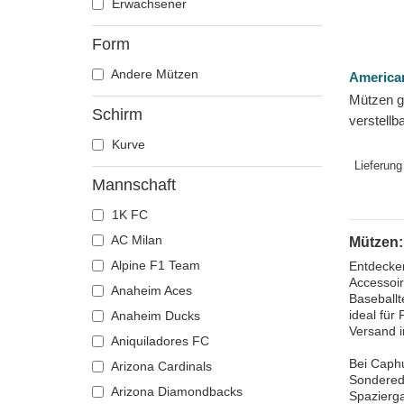
Erwachsener
Form
Andere Mützen
America
Mützen 
Schirm
verstellb
der New 
Kurve
Yankees
Lieferung
Needle
Mannschaft
1K FC
AC Milan
Mützen:
Alpine F1 Team
Entdecken
Accessoir
Anaheim Aces
Baseballt
ideal für
Anaheim Ducks
Versand i
Aniquiladores FC
Bei Caphu
Arizona Cardinals
Sonderedi
Arizona Diamondbacks
Spazierga