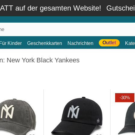
TT auf der gesamten Website!
Gutsche
Outlet
Für Kinder
Geschenkkarten
Nachrichten
Kate
n: New York Black Yankees
-30%