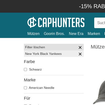
-15% RABA
Mützen
Goorin Bros.
New Era
Marken
Mütze
Filter löschen
New York Black Yankees
Farbe
Schwarz
Marke
American Needle
Für