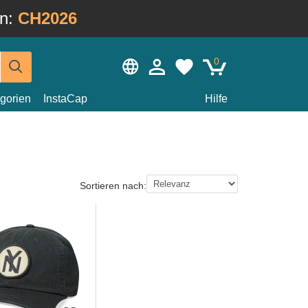
in:
CH2026
0
gorien
InstaCap
Hilfe
Sortieren nach: