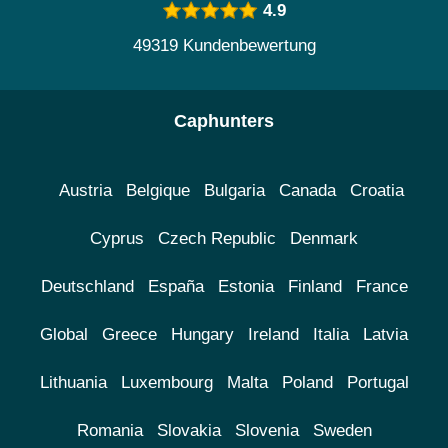
4.9
49319 Kundenbewertung
Caphunters
Austria
Belgique
Bulgaria
Canada
Croatia
Cyprus
Czech Republic
Denmark
Deutschland
España
Estonia
Finland
France
Global
Greece
Hungary
Ireland
Italia
Latvia
Lithuania
Luxembourg
Malta
Poland
Portugal
Romania
Slovakia
Slovenia
Sweden