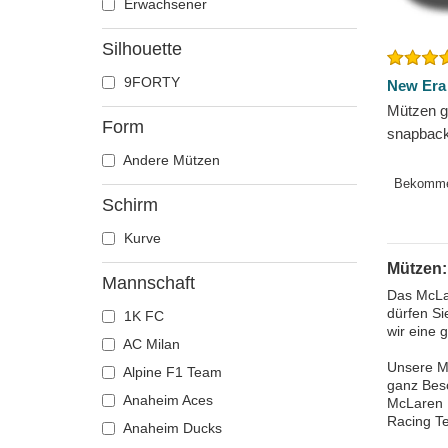
Erwachsener
Silhouette
9FORTY
New Era
Mützen g
Form
snapbac
der McLa
Andere Mützen
Formula 
Bekomm
Schirm
Kurve
Mützen:
Mannschaft
Das McLar
dürfen Si
1K FC
wir eine 
AC Milan
Unsere Mc
Alpine F1 Team
ganz Bes
Anaheim Aces
McLaren R
Racing Te
Anaheim Ducks