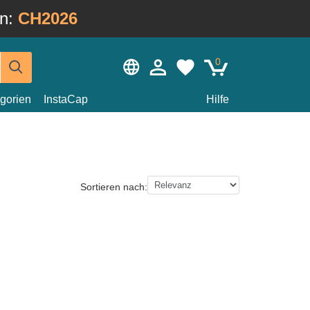
in:
CH2026
0
gorien
InstaCap
Hilfe
Sortieren nach: