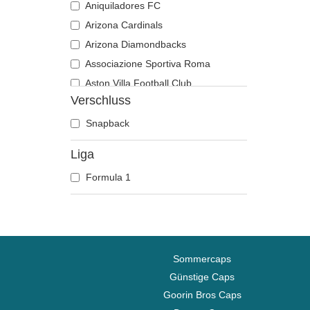
Aniquiladores FC
Arizona Cardinals
Arizona Diamondbacks
Associazione Sportiva Roma
Aston Villa Football Club
Verschluss
Atlanta Braves
Atlanta Falcons
Snapback
Atlanta Hawks
Liga
Boston Bruins
Formula 1
Boston Celtics
Boston Red Sox
Brooklyn Nets
Carolina Panthers
Charlotte Hornets
Sommercaps
Chelsea Football Club
Günstige Caps
Goorin Bros Caps
Chicago Bears