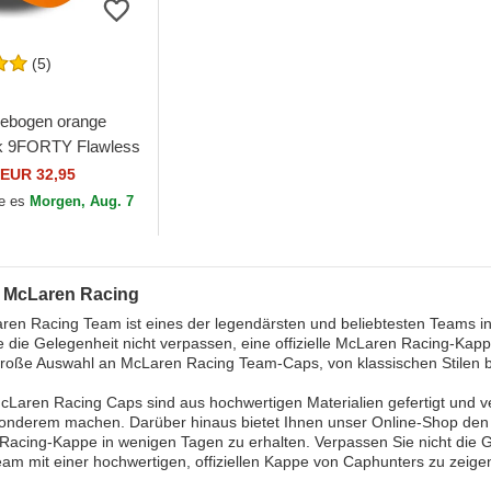
(5)
ebogen orange
k 9FORTY Flawless
ren Racing
EUR 32,95
1 von New Era
e es
Morgen, Aug. 7
 McLaren Racing
en Racing Team ist eines der legendärsten und beliebtesten Teams in
e die Gelegenheit nicht verpassen, eine offizielle McLaren Racing-Ka
große Auswahl an McLaren Racing Team-Caps, von klassischen Stilen 
Laren Racing Caps sind aus hochwertigen Materialien gefertigt und ver
onderem machen. Darüber hinaus bietet Ihnen unser Online-Shop den 
acing-Kappe in wenigen Tagen zu erhalten. Verpassen Sie nicht die G
am mit einer hochwertigen, offiziellen Kappe von Caphunters zu zeige