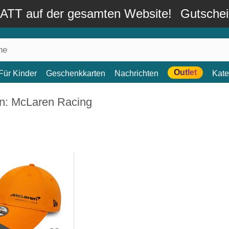
TT auf der gesamten Website!
Gutsche
Outlet
Für Kinder
Geschenkkarten
Nachrichten
Kate
n: McLaren Racing