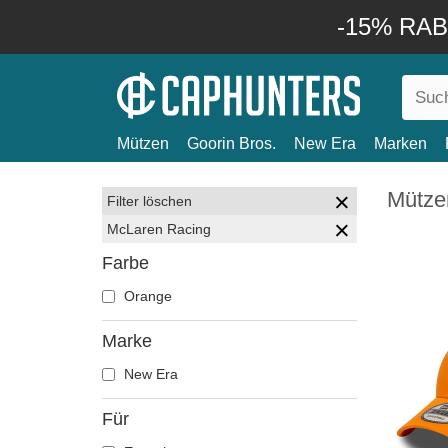
-15% RABA
Mützen
Goorin Bros.
New Era
Marken
Mütze
Filter löschen
McLaren Racing
Farbe
Orange
Marke
New Era
Für