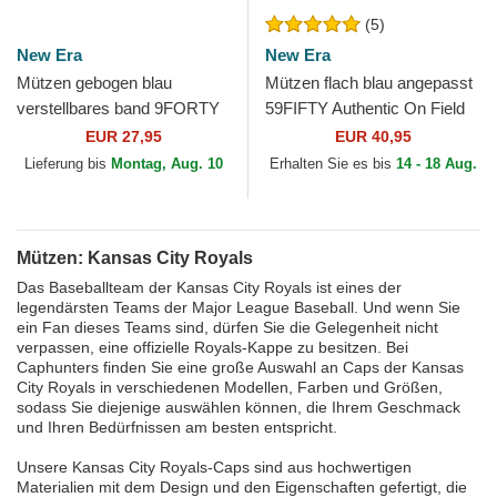
(5)
New Era
New Era
Mützen gebogen blau
Mützen flach blau angepasst
verstellbares band 9FORTY
59FIFTY Authentic On Field
The League der Kansas City
der Kansas City Royals MLB
EUR 27,95
EUR 40,95
Royals MLB von New Era
von New Era
Lieferung bis
Montag, Aug. 10
Erhalten Sie es bis
14 - 18 Aug.
Mützen: Kansas City Royals
Das Baseballteam der Kansas City Royals ist eines der
legendärsten Teams der Major League Baseball. Und wenn Sie
ein Fan dieses Teams sind, dürfen Sie die Gelegenheit nicht
verpassen, eine offizielle Royals-Kappe zu besitzen. Bei
Caphunters finden Sie eine große Auswahl an Caps der Kansas
City Royals in verschiedenen Modellen, Farben und Größen,
sodass Sie diejenige auswählen können, die Ihrem Geschmack
und Ihren Bedürfnissen am besten entspricht.
Unsere Kansas City Royals-Caps sind aus hochwertigen
Materialien mit dem Design und den Eigenschaften gefertigt, die