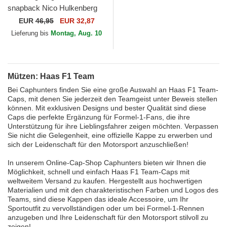
snapback Nico Hulkenberg
9FORTY der Haas F1 Team
EUR
46,95
EUR 32,87
Formula 1 von New Era
Lieferung bis
Montag, Aug. 10
Mützen: Haas F1 Team
Bei Caphunters finden Sie eine große Auswahl an Haas F1 Team-
Caps, mit denen Sie jederzeit den Teamgeist unter Beweis stellen
können. Mit exklusiven Designs und bester Qualität sind diese
Caps die perfekte Ergänzung für Formel-1-Fans, die ihre
Unterstützung für ihre Lieblingsfahrer zeigen möchten. Verpassen
Sie nicht die Gelegenheit, eine offizielle Kappe zu erwerben und
sich der Leidenschaft für den Motorsport anzuschließen!
In unserem Online-Cap-Shop Caphunters bieten wir Ihnen die
Möglichkeit, schnell und einfach Haas F1 Team-Caps mit
weltweitem Versand zu kaufen. Hergestellt aus hochwertigen
Materialien und mit den charakteristischen Farben und Logos des
Teams, sind diese Kappen das ideale Accessoire, um Ihr
Sportoutfit zu vervollständigen oder um bei Formel-1-Rennen
anzugeben und Ihre Leidenschaft für den Motorsport stilvoll zu
zeigen!