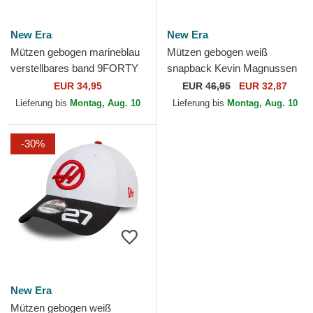
New Era
New Era
Mützen gebogen marineblau
Mützen gebogen weiß
verstellbares band 9FORTY
snapback Kevin Magnussen
Cord der Haas F1 Team
9FORTY der Haas F1 Team
EUR 34,95
EUR
46,95
EUR 32,87
Formula 1 von New Era
Formula 1 von New Era
Lieferung bis
Montag, Aug. 10
Lieferung bis
Montag, Aug. 10
-30%
New Era
Mützen gebogen weiß