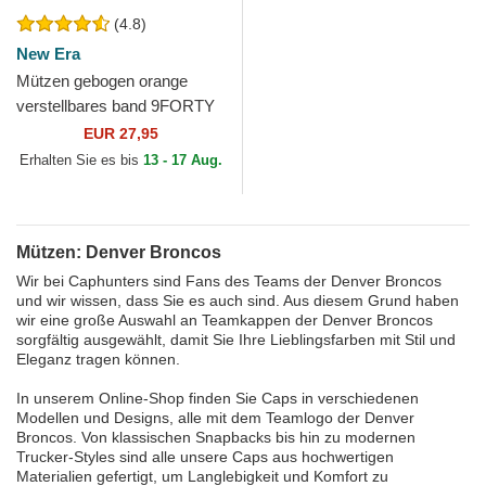
(4.8)
New Era
Mützen gebogen orange
verstellbares band 9FORTY
The League der Denver
EUR 27,95
Broncos NFL von New Era
Erhalten Sie es bis
13 - 17 Aug.
Mützen: Denver Broncos
Wir bei Caphunters sind Fans des Teams der Denver Broncos
und wir wissen, dass Sie es auch sind. Aus diesem Grund haben
wir eine große Auswahl an Teamkappen der Denver Broncos
sorgfältig ausgewählt, damit Sie Ihre Lieblingsfarben mit Stil und
Eleganz tragen können.
In unserem Online-Shop finden Sie Caps in verschiedenen
Modellen und Designs, alle mit dem Teamlogo der Denver
Broncos. Von klassischen Snapbacks bis hin zu modernen
Trucker-Styles sind alle unsere Caps aus hochwertigen
Materialien gefertigt, um Langlebigkeit und Komfort zu