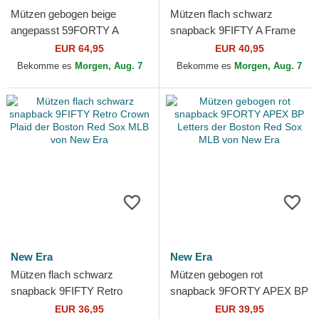
Mützen gebogen beige
Mützen flach schwarz
angepasst 59FORTY A
snapback 9FIFTY A Frame
Frame Leafy Palm der
Ring der Boston Red Sox
EUR 64,95
EUR 40,95
Boston Red Sox MLB von
MLB von New Era
Bekomme es
Morgen, Aug. 7
Bekomme es
Morgen, Aug. 7
New Era
New Era
New Era
Mützen flach schwarz
Mützen gebogen rot
snapback 9FIFTY Retro
snapback 9FORTY APEX BP
Crown Plaid der Boston Red
Letters der Boston Red Sox
EUR 36,95
EUR 39,95