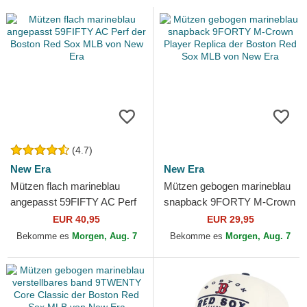
(4.7)
New Era
New Era
Mützen flach marineblau
Mützen gebogen marineblau
angepasst 59FIFTY AC Perf
snapback 9FORTY M-Crown
der Boston Red Sox MLB
Player Replica der Boston
EUR 40,95
EUR 29,95
von New Era
Red Sox MLB von New Era
Bekomme es
Morgen, Aug. 7
Bekomme es
Morgen, Aug. 7