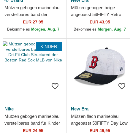
47 Brand
New Era
Mützen gebogen marineblau
Mützen gebogen beige
verstellbares band der
angepasst 59FIFTY Retro
Boston Red Sox MLB von 47
Crown Linen der Boston Red
EUR 27,95
EUR 43,95
Brand
Sox MLB von New Era
Bekomme es
Morgen, Aug. 7
Bekomme es
Morgen, Aug. 7
KINDER
Nike
New Era
Mützen gebogen marineblau
Mützen flach marineblau
verstellbares band für Kinder
angepasst 59FIFTY Day Low
Dri-Fit Club Structured der
Profile der Boston Red Sox
EUR 24,95
EUR 49,95