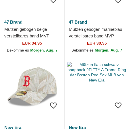
47 Brand
47 Brand
Mützen gebogen beige
Mützen gebogen marineblau
verstellbares band MVP
verstellbares band MVP
Broke Line der Boston Red
Ballpark Script Shot der
EUR 34,95
EUR 39,95
Sox MLB von 47 Brand
Boston Red Sox MLB von...
Bekomme es
Morgen, Aug. 7
Bekomme es
Morgen, Aug. 7
New Era
New Era