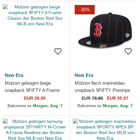
-30%
New Era
New Era
Mützen gebogen beige
Mützen flach marineblau
snapback 9FIFTY A Frame
snapback 9FIFTY Pinstripe
Classic der Boston Red Sox
Visor Clip der Boston Red
EUR 38,95
EUR
79,95
EUR 55,97
MLB von New Era
Sox MLB von New Era
Bekomme es
Morgen, Aug. 7
Bekomme es
Morgen, Aug. 7