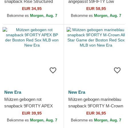
snapback Rise Structured
angepasst 59FIFTY Low
der Boston Red Sox MLB
Profile Floral Cord Three
EUR 34,95
EUR 58,95
von Nike
Looms Printed Corduroy
Bekomme es
Morgen, Aug. 7
Bekomme es
Morgen, Aug. 7
der...
New Era
New Era
Mützen gebogen rot
Mützen gebogen marineblau
snapback 9FORTY APEX
snapback 9FORTY M-Crown
BP der Boston Red Sox MLB
All Star Game der Boston
EUR 39,95
EUR 36,95
von New Era
Red Sox MLB von New Era
Bekomme es
Morgen, Aug. 7
Bekomme es
Morgen, Aug. 7