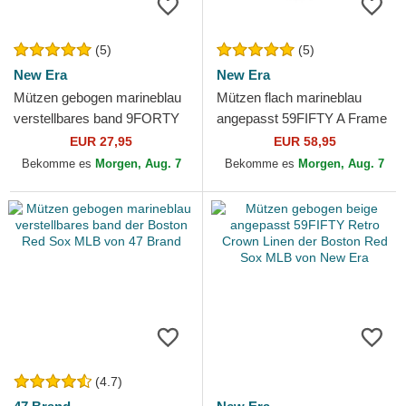
(5)
(5)
New Era
New Era
Mützen gebogen marineblau
Mützen flach marineblau
verstellbares band 9FORTY
angepasst 59FIFTY A Frame
The League der Boston Red
Championship Side Flag der
EUR 27,95
EUR 58,95
Sox MLB von New Era
Boston Red Sox MLB...
Bekomme es
Morgen, Aug. 7
Bekomme es
Morgen, Aug. 7
(4.7)