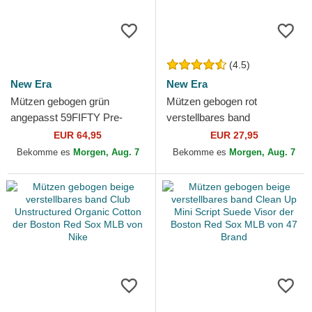
(4.5)
New Era
New Era
Mützen gebogen grün
Mützen gebogen rot
angepasst 59FIFTY Pre-
verstellbares band
Curved American
9TWENTY Core Classic der
EUR 64,95
EUR 27,95
Herringbone der Boston Red
Boston Red Sox MLB von
Bekomme es
Morgen, Aug. 7
Bekomme es
Morgen, Aug. 7
Sox MLB von...
New Era