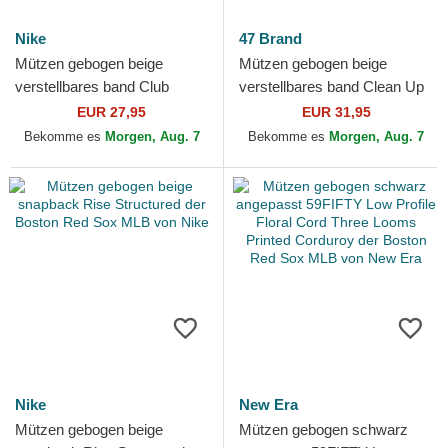
Nike
47 Brand
Mützen gebogen beige
Mützen gebogen beige
verstellbares band Club
verstellbares band Clean Up
Unstructured Organic Cotton
Mini Script Suede Visor der
EUR 27,95
EUR 31,95
der Boston Red Sox MLB...
Boston Red Sox MLB...
Bekomme es
Morgen, Aug. 7
Bekomme es
Morgen, Aug. 7
Nike
New Era
Mützen gebogen beige
Mützen gebogen schwarz