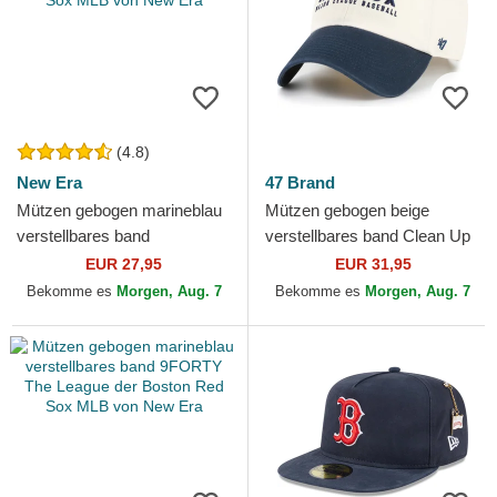
(4.8)
New Era
47 Brand
Mützen gebogen marineblau
Mützen gebogen beige
verstellbares band
verstellbares band Clean Up
9TWENTY Core Classic der
Windham der Boston Red
EUR 27,95
EUR 31,95
Boston Red Sox MLB von
Sox MLB von 47 Brand
Bekomme es
Morgen, Aug. 7
Bekomme es
Morgen, Aug. 7
New Era