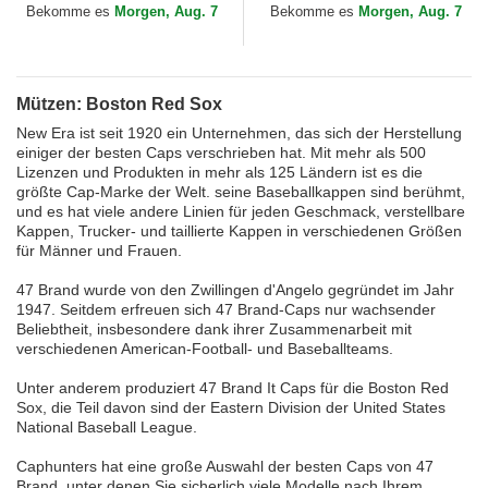
Sox MLB von New Era
MLB von New Era
Bekomme es
Morgen, Aug. 7
Bekomme es
Morgen, Aug. 7
Mützen: Boston Red Sox
New Era ist seit 1920 ein Unternehmen, das sich der Herstellung
einiger der besten Caps verschrieben hat. Mit mehr als 500
Lizenzen und Produkten in mehr als 125 Ländern ist es die
größte Cap-Marke der Welt. seine Baseballkappen sind berühmt,
und es hat viele andere Linien für jeden Geschmack, verstellbare
Kappen, Trucker- und taillierte Kappen in verschiedenen Größen
für Männer und Frauen.
47 Brand wurde von den Zwillingen d'Angelo gegründet im Jahr
1947. Seitdem erfreuen sich 47 Brand-Caps nur wachsender
Beliebtheit, insbesondere dank ihrer Zusammenarbeit mit
verschiedenen American-Football- und Baseballteams.
Unter anderem produziert 47 Brand It Caps für die Boston Red
Sox, die Teil davon sind der Eastern Division der United States
National Baseball League.
Caphunters hat eine große Auswahl der besten Caps von 47
Brand, unter denen Sie sicherlich viele Modelle nach Ihrem