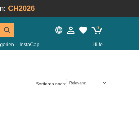
in:
CH2026
0
gorien
InstaCap
Hilfe
Sortieren nach: