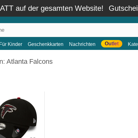
TT auf der gesamten Website!
Gutsche
Outlet
Für Kinder
Geschenkkarten
Nachrichten
Kate
: Atlanta Falcons