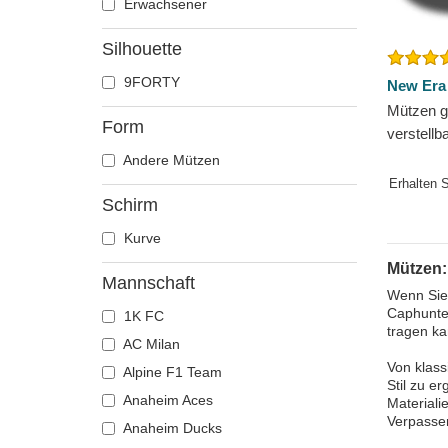
Erwachsener
Silhouette
9FORTY
New Era
Mützen 
Form
verstell
The Leag
Andere Mützen
Falcons 
Erhalten 
Schirm
Kurve
Mützen:
Mannschaft
Wenn Sie 
Caphunter
1K FC
tragen ka
AC Milan
Von klass
Alpine F1 Team
Stil zu e
Anaheim Aces
Materiali
Verpassen
Anaheim Ducks