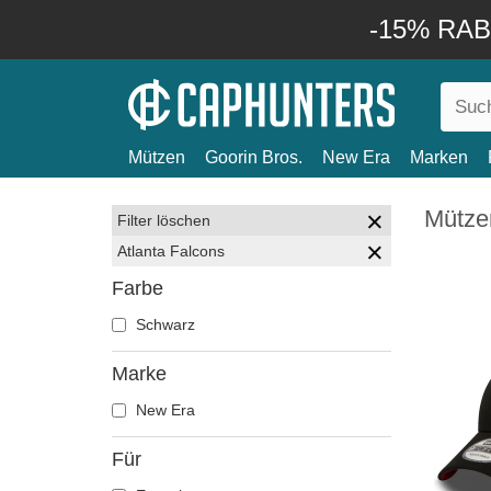
-15% RABA
Mützen
Goorin Bros.
New Era
Marken
Mützen
Filter löschen
Atlanta Falcons
Farbe
Schwarz
Marke
New Era
Für