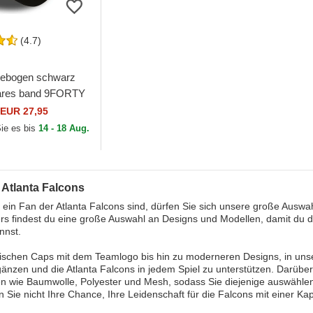
(4.7)
gebogen schwarz
bares band 9FORTY
ue der Atlanta
EUR 27,95
NFL von New Era
Sie es bis
14 - 18 Aug.
 Atlanta Falcons
ein Fan der Atlanta Falcons sind, dürfen Sie sich unsere große Auswa
s findest du eine große Auswahl an Designs und Modellen, damit du d
nnst.
ischen Caps mit dem Teamlogo bis hin zu moderneren Designs, in uns
rgänzen und die Atlanta Falcons in jedem Spiel zu unterstützen. Darüb
en wie Baumwolle, Polyester und Mesh, sodass Sie diejenige auswählen
 Sie nicht Ihre Chance, Ihre Leidenschaft für die Falcons mit einer K