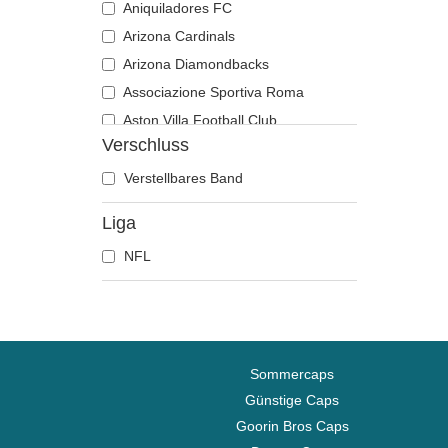
Aniquiladores FC
Arizona Cardinals
Arizona Diamondbacks
Associazione Sportiva Roma
Aston Villa Football Club
Verschluss
Atlanta Braves
Atlanta Falcons
Verstellbares Band
Atlanta Hawks
Liga
Boston Bruins
NFL
Boston Celtics
Boston Red Sox
Brooklyn Nets
Carolina Panthers
Charlotte Hornets
Sommercaps
Chelsea Football Club
Günstige Caps
Goorin Bros Caps
Chicago Bears