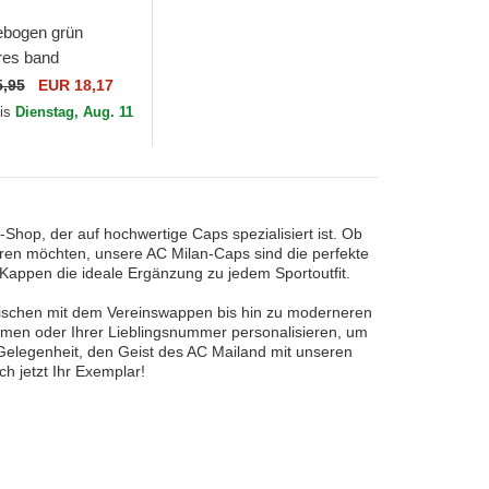
ebogen grün
ares band
Bear der AC
5,95
EUR 18,17
ie A von New Era
bis
Dienstag, Aug. 11
hop, der auf hochwertige Caps spezialisiert ist. Ob
ieren möchten, unsere AC Milan-Caps sind die perfekte
 Kappen die ideale Ergänzung zu jedem Sportoutfit.
sischen mit dem Vereinswappen bis hin zu moderneren
amen oder Ihrer Lieblingsnummer personalisieren, um
e Gelegenheit, den Geist des AC Mailand mit unseren
h jetzt Ihr Exemplar!