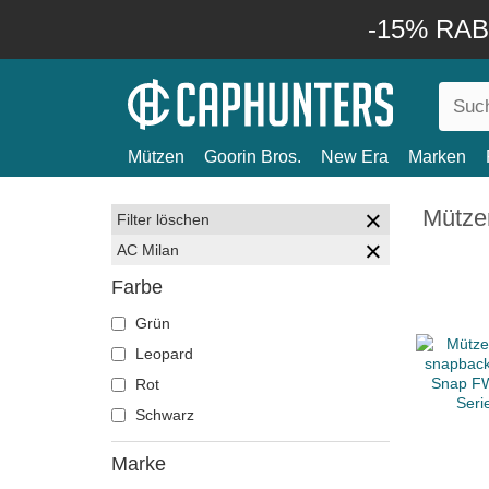
-15% RABA
Mützen
Goorin Bros.
New Era
Marken
Mütze
Filter löschen
AC Milan
Farbe
Grün
Leopard
Rot
Schwarz
Marke