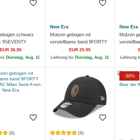
New Era
New Era
gebogen schwarz
Mützen gebogen rot
Mützen g
k 9SEVENTY
verstellbares band 9FORTY
verstellb
Snap FW Poly der
Contrast der AC Milan Serie
Core der 
EUR 36,95
EUR 25,95
 Serie A von New
A von New Era
von New 
 bis
Dienstag, Aug. 11
Lieferung bis
Dienstag, Aug. 11
Lieferung 
-30%
(5)
(5)