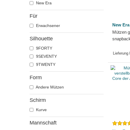
New Era
Für
New Era
Erwachsener
Mützen 
Silhouette
snapbac
Stretch 
9FORTY
AC Milan
Lieferung
9SEVENTY
Era
9TWENTY
Form
Andere Mützen
Schirm
Kurve
Mannschaft