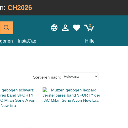
in:
CH2026
0
gorien
InstaCap
Hilfe
Sortieren nach: