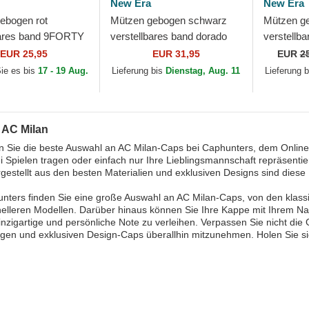
New Era
New Era
ebogen rot
Mützen gebogen schwarz
Mützen g
bares band 9FORTY
verstellbares band dorado
verstellb
 AC Milan Serie A
9FORTY der AC Milan Serie
9TWENTY 
EUR 25,95
EUR 31,95
EUR
2
 Era
A von New Era
Milan Ser
Sie es bis
17 - 19 Aug.
Lieferung bis
Dienstag, Aug. 11
Lieferung 
 AC Milan
 Sie die beste Auswahl an AC Milan-Caps bei Caphunters, dem Online-S
ei Spielen tragen oder einfach nur Ihre Lieblingsmannschaft repräsent
gestellt aus den besten Materialien und exklusiven Designs sind diese
nters finden Sie eine große Auswahl an AC Milan-Caps, von den klas
nelleren Modellen. Darüber hinaus können Sie Ihre Kappe mit Ihrem N
einzigartige und persönliche Note zu verleihen. Verpassen Sie nicht di
gen und exklusiven Design-Caps überallhin mitzunehmen. Holen Sie sic