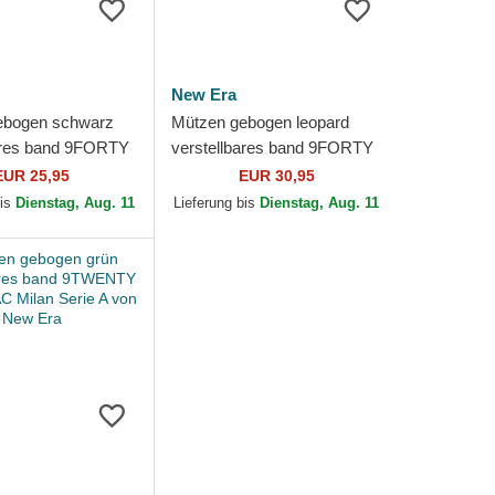
New Era
ebogen schwarz
Mützen gebogen leopard
ares band 9FORTY
verstellbares band 9FORTY
AC Milan Serie A
der AC Milan Serie A von
EUR 25,95
EUR 30,95
Era
New Era
bis
Dienstag, Aug. 11
Lieferung bis
Dienstag, Aug. 11