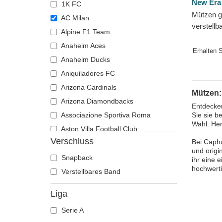
New Era
1K FC
Mützen g
AC Milan
verstell
Alpine F1 Team
Core der
Anaheim Aces
von New
Erhalten 
Anaheim Ducks
Aniquiladores FC
Arizona Cardinals
Mützen:
Arizona Diamondbacks
Entdecken
Associazione Sportiva Roma
Sie sie b
Wahl. Her
Aston Villa Football Club
Verschluss
Bei Caphu
Atlanta Braves
und origi
Atlanta Falcons
Snapback
ihr eine 
hochwerti
Boston Bruins
Verstellbares Band
Boston Celtics
Liga
Boston Red Sox
Serie A
Brooklyn Nets