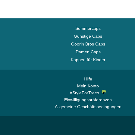
Carolina Panthers
Chelsea Football Club
Chicago Bears
Chicago Blackhawks
Sommercaps
Chicago Bulls
Günstige Caps
Goorin Bros Caps
Chicago Cubs
Damen Caps
Chicago White Sox
Kappen für Kinder
Cincinnati Bengals
Cincinnati Reds
Cleveland Browns
Hilfe
Mein Konto
Cleveland Cavaliers
#StyleForTrees
Cleveland Cubs
Einwilligungspräferenzen
Dallas Cowboys
Allgemeine Geschäftsbedingungen
Dallas Mavericks
Denver Broncos
Denver Nuggets