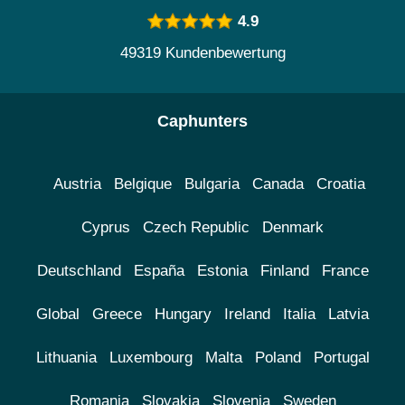
4.9
49319 Kundenbewertung
Caphunters
Austria
Belgique
Bulgaria
Canada
Croatia
Cyprus
Czech Republic
Denmark
Deutschland
España
Estonia
Finland
France
Global
Greece
Hungary
Ireland
Italia
Latvia
Lithuania
Luxembourg
Malta
Poland
Portugal
Romania
Slovakia
Slovenia
Sweden