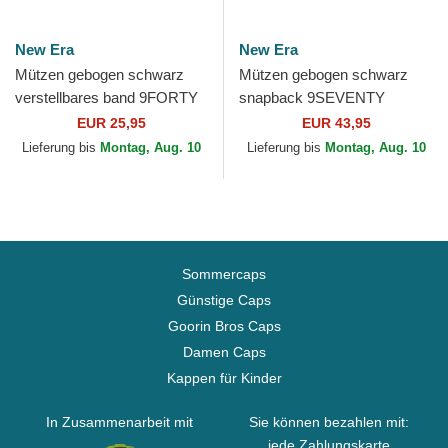
New Era
New Era
Mützen gebogen schwarz
Mützen gebogen schwarz
verstellbares band 9FORTY
snapback 9SEVENTY
Team der Stade Toulousain
Stretch Snap Gradient der
EUR 25,95
EUR 43,95
Top 14 von New Era
Stade Toulousain Top 14
Lieferung bis
Montag, Aug. 10
Lieferung bis
Montag, Aug. 10
von...
Sommercaps
Günstige Caps
Goorin Bros Caps
Damen Caps
Kappen für Kinder
In Zusammenarbeit mit
Sie können bezahlen mit:
jede Zahlungskarte