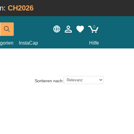
in:
CH2026
0
gorien
InstaCap
Hilfe
Sortieren nach: