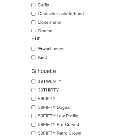
Delfin
Deutscher schäferhund
Dobermann
Drache
Für
Eichhörnchen
Eidechse
Erwachsener
Einhorn
Kind
Ente
Silhouette
Eule
19TWENTY
Flamingo
39THIRTY
Französische bulldogge
59FIFTY
Fuchs
59FIFTY Dogear
Geier
59FIFTY Low Profile
Gepard
59FIFTY Pre-Curved
Glühwürmchen
59FIFTY Retro Crown
Hahn