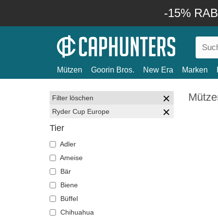
-15% RABA
Mützen
Goorin Bros.
New Era
Marken
Mütze
Filter löschen
Ryder Cup Europe
Tier
Adler
Ameise
Bär
Biene
Büffel
Chihuahua