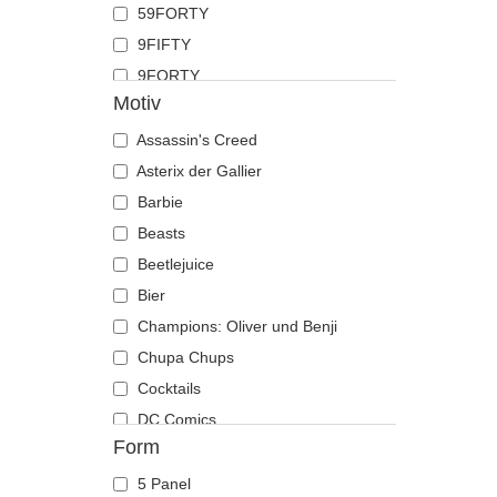
59FORTY
Hai
9FIFTY
Hirsch
9FORTY
Hund
Motiv
9FORTY APEX
Katze
9FORTY M-Crown
Assassin's Creed
Kojote
9SEVENTY
Asterix der Gallier
Krabbe
9TWENTY
Barbie
Krähe
A Frame
Beasts
Krokodil
Casual Classic
Beetlejuice
Kuh
E Frame
Bier
Küken
Open Back
Champions: Oliver und Benji
Labrador retriever
Runner
Chupa Chups
Languste
The 90s
Cocktails
Libelle
The Ball
DC Comics
Löwe
Form
The Retro
Der Herr der Ringe
Löwin
The Snap
Die Schlümpfe
Maus
5 Panel