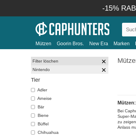
-15% RABA
Mützen
Goorin Bros.
New Era
Marken
Mütze
Filter löschen
Nintendo
Tier
Adler
Ameise
Mützen:
Bär
Bei Caphu
Biene
Super-Mar
zu zeigen
Büffel
Anlass m
Chihuahua