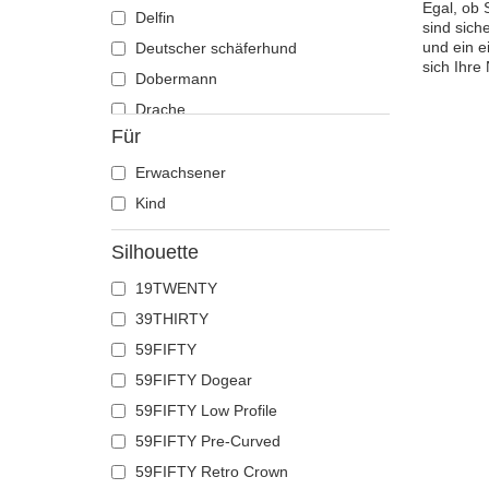
Egal, ob 
Delfin
sind sich
und ein e
Deutscher schäferhund
sich Ihre
Dobermann
Drache
Für
Eichhörnchen
Eidechse
Erwachsener
Einhorn
Kind
Ente
Silhouette
Eule
19TWENTY
Flamingo
39THIRTY
Französische bulldogge
59FIFTY
Fuchs
59FIFTY Dogear
Geier
59FIFTY Low Profile
Gepard
59FIFTY Pre-Curved
Glühwürmchen
59FIFTY Retro Crown
Hahn