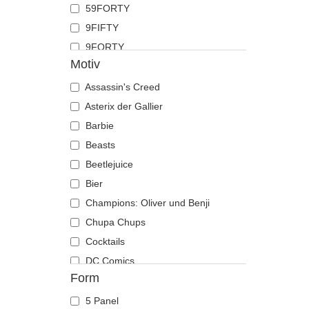
59FORTY
Hai
9FIFTY
Hirsch
9FORTY
Hund
Motiv
9FORTY APEX
Katze
9FORTY M-Crown
Assassin's Creed
Kojote
9SEVENTY
Asterix der Gallier
Krabbe
9TWENTY
Barbie
Krähe
A Frame
Beasts
Krokodil
Casual Classic
Beetlejuice
Kuh
E Frame
Bier
Küken
Open Back
Champions: Oliver und Benji
Labrador retriever
Runner
Chupa Chups
Languste
The 90s
Cocktails
Libelle
The Ball
DC Comics
Löwe
Form
The Retro
Der Herr der Ringe
Löwin
The Snap
Die Schlümpfe
Maus
5 Panel