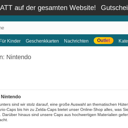
TT auf der gesamten Website!
Gutsche
Outlet
Für Kinder
Geschenkkarten
Nachrichten
Kate
n: Nintendo
 Nintendo
nters sind wir stolz darauf, eine große Auswahl an thematischen Hüte
io-Caps bis hin zu Zelda-Caps bietet unser Online-Shop alles, was Si
. Darüber hinaus sind unsere Caps aus hochwertigen Materialien gefer
acht.