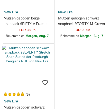
New Era
New Era
Mützen gebogen beige
Mützen gebogen schwarz
snapback 9FIFTY A Frame
snapback 9FORTY M-Crown
Classic der Pittsburgh
Team der Pittsburgh
EUR 38,95
EUR 29,95
Penguins NHL von New Era
Penguins NHL von New Era
Bekomme es
Morgen, Aug. 7
Bekomme es
Morgen, Aug. 7
(5)
New Era
Mützen gebogen schwarz