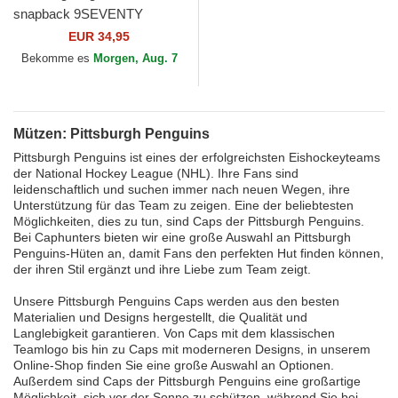
snapback 9SEVENTY
Stretch Snap Stated der
EUR 34,95
Pittsburgh Penguins NHL von
Bekomme es
Morgen, Aug. 7
New Era
Mützen: Pittsburgh Penguins
Pittsburgh Penguins ist eines der erfolgreichsten Eishockeyteams
der National Hockey League (NHL). Ihre Fans sind
leidenschaftlich und suchen immer nach neuen Wegen, ihre
Unterstützung für das Team zu zeigen. Eine der beliebtesten
Möglichkeiten, dies zu tun, sind Caps der Pittsburgh Penguins.
Bei Caphunters bieten wir eine große Auswahl an Pittsburgh
Penguins-Hüten an, damit Fans den perfekten Hut finden können,
der ihren Stil ergänzt und ihre Liebe zum Team zeigt.
Unsere Pittsburgh Penguins Caps werden aus den besten
Materialien und Designs hergestellt, die Qualität und
Langlebigkeit garantieren. Von Caps mit dem klassischen
Teamlogo bis hin zu Caps mit moderneren Designs, in unserem
Online-Shop finden Sie eine große Auswahl an Optionen.
Außerdem sind Caps der Pittsburgh Penguins eine großartige
Möglichkeit, sich vor der Sonne zu schützen, während Sie bei