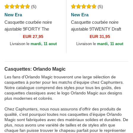
(5)
(5)
New Era
New Era
Casquette courbée noire
Casquette courbée noire
ajustable 9FORTY The
ajustable 9TWENTY Draft
League Orlando Magic NBA
Edition 2023 Orlando Magic
EUR 27,95
EUR 31,95
New Era
NBA New Era
Livraison le
mardi, 11 aout
Livraison le
mardi, 11 aout
Casquettes: Orlando Magic
Les fans d'Orlando Magic trouveront une large sélection de
casquettes à porter pour les matchs d'équipe chez Caphunters.
Notre catalogue comprend des styles pour tous les goûts, des
casquettes classiques avec le logo Orlando Magic aux designs
plus modernes et colorés.
Chez Caphunters, nous nous assurons d'offrir des produits de
qualité, c'est pourquoi toutes nos casquettes d'équipe Orlando
Magic sont fabriquées avec des matériaux solides et durables. De
plus, nous avons une variété de tailles et de styles afin que
chaque fan puisse trouver le chapeau parfait pour le représenter