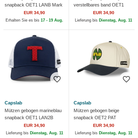
snapback OET1 LANB Mark
verstellbares band OET1
Lenders Champions: Oliver
PRIB Campeones: Oliver
EUR 34,90
EUR 34,90
und Benji von Capslab
Kahn Champions: Oliver
Erhalten Sie es bis
17 - 19 Aug.
Lieferung bis
Dienstag, Aug. 11
und...
Capslab
Capslab
Mützen gebogen marineblau
Mützen gebogen beige
snapback OET1 LAN2B
snapback OET2 PAT
Campeones: Oliver Atom
Campeones: Oliver Atom
EUR 34,90
EUR 34,90
Champions: Oliver und
Champions: Oliver und Benji
Lieferung bis
Dienstag, Aug. 11
Lieferung bis
Dienstag, Aug. 11