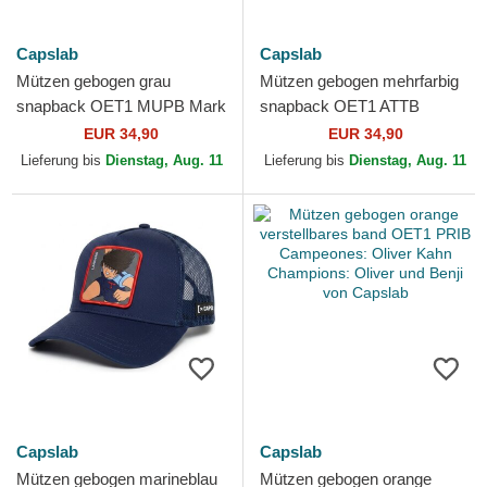
Capslab
Capslab
Mützen gebogen grau
Mützen gebogen mehrfarbig
snapback OET1 MUPB Mark
snapback OET1 ATTB
Lenders Champions: Oliver
Champions: Oliver und Benji
EUR 34,90
EUR 34,90
und Benji von Capslab
von Capslab
Lieferung bis
Dienstag, Aug. 11
Lieferung bis
Dienstag, Aug. 11
Capslab
Capslab
Mützen gebogen marineblau
Mützen gebogen orange